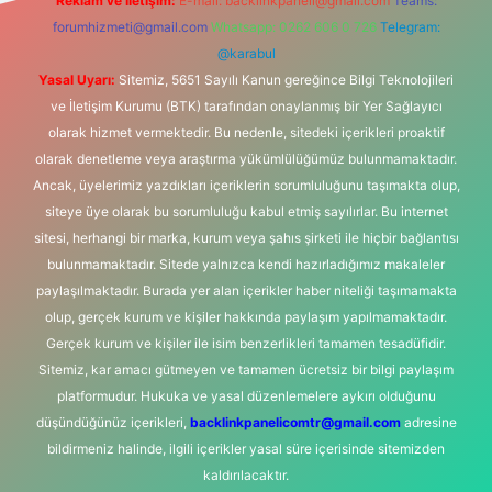
Reklam ve İletişim:
E-mail:
backlinkpaneli@gmail.com
Teams:
forumhizmeti@gmail.com
Whatsapp: 0262 606 0 726
Telegram:
@karabul
Yasal Uyarı:
Sitemiz, 5651 Sayılı Kanun gereğince Bilgi Teknolojileri
ve İletişim Kurumu (BTK) tarafından onaylanmış bir Yer Sağlayıcı
olarak hizmet vermektedir. Bu nedenle, sitedeki içerikleri proaktif
olarak denetleme veya araştırma yükümlülüğümüz bulunmamaktadır.
Ancak, üyelerimiz yazdıkları içeriklerin sorumluluğunu taşımakta olup,
siteye üye olarak bu sorumluluğu kabul etmiş sayılırlar. Bu internet
sitesi, herhangi bir marka, kurum veya şahıs şirketi ile hiçbir bağlantısı
bulunmamaktadır. Sitede yalnızca kendi hazırladığımız makaleler
paylaşılmaktadır. Burada yer alan içerikler haber niteliği taşımamakta
olup, gerçek kurum ve kişiler hakkında paylaşım yapılmamaktadır.
Gerçek kurum ve kişiler ile isim benzerlikleri tamamen tesadüfidir.
Sitemiz, kar amacı gütmeyen ve tamamen ücretsiz bir bilgi paylaşım
platformudur. Hukuka ve yasal düzenlemelere aykırı olduğunu
düşündüğünüz içerikleri,
backlinkpanelicomtr@gmail.com
adresine
bildirmeniz halinde, ilgili içerikler yasal süre içerisinde sitemizden
kaldırılacaktır.