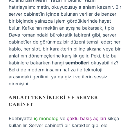
Roland Barthes’ın “Yazarın Ölümü” tezini
hatırlayalım: metin, okuyucusuyla anlam kazanır. Bir
server cabinet’in içinde bulunan veriler de benzer
bir biçimde yalnızca işlem gördüklerinde hayat
bulur. Kafka’nın mekân anlayışına bakarsak, tıpkı
Dava
romanındaki bürokratik labirent gibi, server
cabinet’ler de görünmez bir düzeni temsil eder; her
kablo, her slot, bir karakterin bilinç akışına veya bir
anlatının dönemeçlerine karşılık gelir. Peki, biz bu
kabinlere bakarken hangi
semboller
i okuyabiliriz?
Belki de modern insanın hafıza ile teknoloji
arasındaki gerilimi, ya da gizli verilerin sessiz
direnişini.
ANLATI TEKNIKLERI VE SERVER
CABINET
Edebiyatta
iç monolog
ve
çoklu bakış açıları
sıkça
kullanılır. Server cabinet’i bir karakter gibi ele