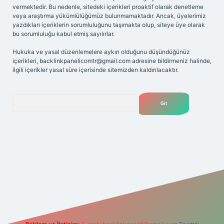
vermektedir. Bu nedenle, sitedeki içerikleri proaktif olarak denetleme
veya araştırma yükümlülüğümüz bulunmamaktadır. Ancak, üyelerimiz
yazdıkları içeriklerin sorumluluğunu taşımakta olup, siteye üye olarak
bu sorumluluğu kabul etmiş sayılırlar.
Hukuka ve yasal düzenlemelere aykırı olduğunu düşündüğünüz
içerikleri,
backlinkpanelicomtr@gmail.com
adresine bildirmeniz halinde,
ilgili içerikler yasal süre içerisinde sitemizden kaldırılacaktır.
Arama
iş
Betexper giriş adresi
betexper.xyz
m elexbet