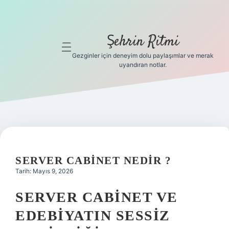
Şehrin Ritmi
menüyü
aç
Gezginler için deneyim dolu paylaşımlar ve merak
uyandıran notlar.
Anasayfa
Gizlilik
Politikası
Yasal Uyarı
SERVER CABINET NEDIR ?
Hakkımızda
Tarih: Mayıs 9, 2026
Hakkımızda
SERVER CABINET VE
EDEBIYATIN SESSIZ