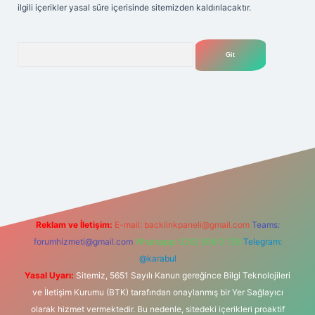
ilgili içerikler yasal süre içerisinde sitemizden kaldırılacaktır.
Arama
r giriş adresi
betexper.xyz
m elexbet
Reklam ve İletişim:
E-mail:
backlinkpaneli@gmail.com
Teams:
forumhizmeti@gmail.com
Whatsapp: 0262 606 0 726
Telegram:
@karabul
Yasal Uyarı:
Sitemiz, 5651 Sayılı Kanun gereğince Bilgi Teknolojileri
ve İletişim Kurumu (BTK) tarafından onaylanmış bir Yer Sağlayıcı
olarak hizmet vermektedir. Bu nedenle, sitedeki içerikleri proaktif