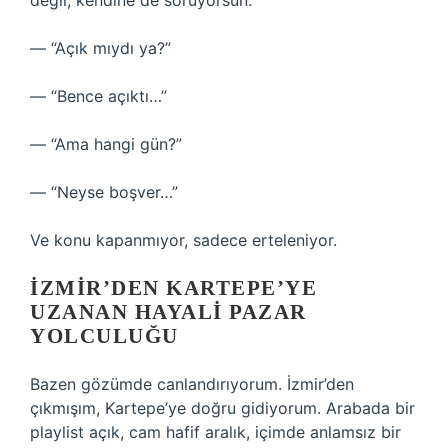
değil, kendine de soruyorsun:
— “Açık mıydı ya?”
— “Bence açıktı…”
— “Ama hangi gün?”
— “Neyse boşver…”
Ve konu kapanmıyor, sadece erteleniyor.
İZMIR’DEN KARTEPE’YE
UZANAN HAYALI PAZAR
YOLCULUĞU
Bazen gözümde canlandırıyorum. İzmir’den
çıkmışım, Kartepe’ye doğru gidiyorum. Arabada bir
playlist açık, cam hafif aralık, içimde anlamsız bir