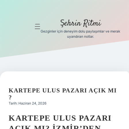
Şehrin Ritmi
menüyü
aç
Gezginler için deneyim dolu paylaşımlar ve merak
uyandıran notlar.
Anasayfa
Gizlilik
Politikası
Yasal Uyarı
KARTEPE ULUS PAZARI AÇIK MI
Hakkımızda
?
Tarih: Haziran 24, 2026
Hakkımızda
KARTEPE ULUS PAZARI
AÇIK MI? İZMIR’DEN