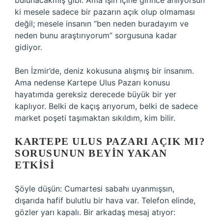
bulunacakmış gibi. Ama işin içine girince anlıyorsun
ki mesele sadece bir pazarın açık olup olmaması
değil; mesele insanın “ben neden buradayım ve
neden bunu araştırıyorum” sorgusuna kadar
gidiyor.
Ben İzmir’de, deniz kokusuna alışmış bir insanım.
Ama nedense Kartepe Ulus Pazarı konusu
hayatımda gereksiz derecede büyük bir yer
kaplıyor. Belki de kaçış arıyorum, belki de sadece
market poşeti taşımaktan sıkıldım, kim bilir.
KARTEPE ULUS PAZARI AÇIK MI?
SORUSUNUN BEYIN YAKAN
ETKISI
Şöyle düşün: Cumartesi sabahı uyanmışsın,
dışarıda hafif bulutlu bir hava var. Telefon elinde,
gözler yarı kapalı. Bir arkadaş mesaj atıyor: