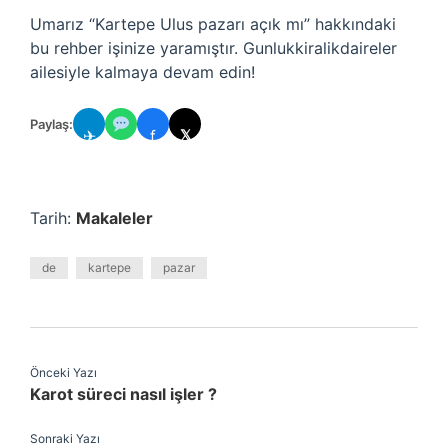
Umarız “Kartepe Ulus pazarı açık mı” hakkındaki
bu rehber işinize yaramıştır. Gunlukkiralikdaireler
ailesiyle kalmaya devam edin!
Paylaş:
✈
f
𝕏
Tarih:
Makaleler
de
kartepe
pazar
Önceki Yazı
Karot süreci nasıl işler ?
Sonraki Yazı