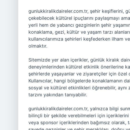
gunlukkiralikdaireler.com.tr, şehir keşiflerini, g
çekebilecek kültürel ipuçlarını paylaşmayı am
yerli hem de yabancı gezginlerin şehir yaşamı
konaklama, gezi, kültür ve yaşam tarzı alanları
kullanıcılarımıza şehirleri keşfederken ilham ve
olmaktır.
Sitemizde yer alan içerikler, günlük kiralık da
deneyimlerinden kültürel etkinlik önerilerine k
şehirlerde yaşayanlar ve ziyaretçiler için özel 
Kullanıcılar, hangi bölgelerde konaklamanın da
sosyal ve kültürel etkinlikleri öğrenebilir, ay
tarzını yakından tanıyabilir.
gunlukkiralikdaireler.com.tr, yalnızca bilgi su
bilinçli bir şekilde verebilmeleri için içerikleri
veya sponsor içeriklerinden bağımsız olarak, 
sayede gezginler ve şehir meraklıları, doğru ve 