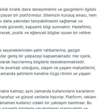
ünlük kiralık daire deneyimlerini ve gezginlerin ilgisini
açlayan bir platformdur. Sitemizin kuruluş amacı, hem
nı daha yakından tanıyabilmesini sağlamak ve
nda güvenilir, kapsamlı bilgi sunmaktır. Hedefimiz,
recek, pratik ve eğlenceli bilgiler sunan bir rehber
ire seçeneklerinden şehir rehberlerine, gezgin
adar geniş bir yelpazeyi kapsamaktadır. Her içerik,
olarak hazırlanmış bilgilerle desteklenmektedir.
ha avantajlı olduğunu, ulaşım ve yaşam maliyetlerini,
nı zamanda şehirlerin kendine özgü ritmini ve yaşam
nmakla kalmaz; aynı zamanda kullanıcıların kararlarını
ni tarafsız ve güncel verilerle hazırlar. Platform, reklam
tamamen kullanıcı odaklı bir yaklaşım benimser. Bu
güvenilir bilgilerle seyahatlerini planlayabilir ve