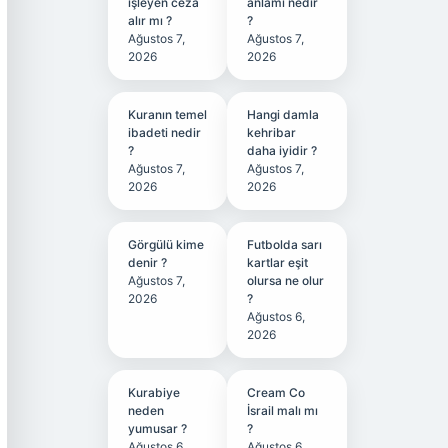
işleyen ceza
anlamı nedir
alır mı ?
?
Ağustos 7,
Ağustos 7,
2026
2026
Kuranın temel
Hangi damla
ibadeti nedir
kehribar
?
daha iyidir ?
Ağustos 7,
Ağustos 7,
2026
2026
Görgülü kime
Futbolda sarı
denir ?
kartlar eşit
Ağustos 7,
olursa ne olur
2026
?
Ağustos 6,
2026
Kurabiye
Cream Co
neden
İsrail malı mı
yumusar ?
?
Ağustos 6,
Ağustos 6,