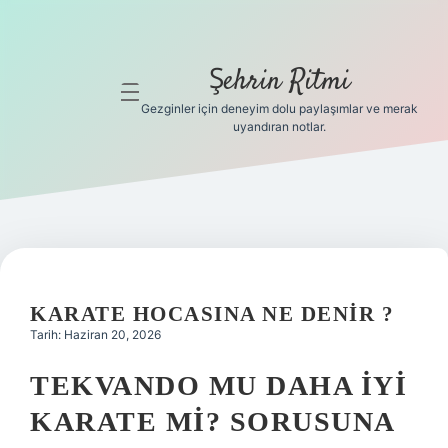
Şehrin Ritmi
menüyü
aç
Gezginler için deneyim dolu paylaşımlar ve merak
uyandıran notlar.
Anasayfa
Gizlilik
Politikası
Yasal Uyarı
KARATE HOCASINA NE DENIR ?
Hakkımızda
Tarih: Haziran 20, 2026
Hakkımızda
TEKVANDO MU DAHA IYI
KARATE MI? SORUSUNA