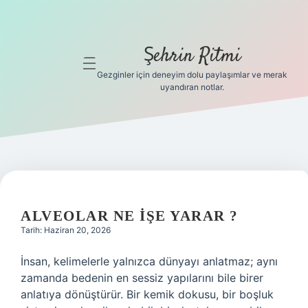
Şehrin Ritmi
menüyü
aç
Gezginler için deneyim dolu paylaşımlar ve merak
uyandıran notlar.
Anasayfa
Gizlilik
Politikası
Yasal Uyarı
ALVEOLAR NE IŞE YARAR ?
Hakkımızda
Tarih: Haziran 20, 2026
Hakkımızda
İnsan, kelimelerle yalnızca dünyayı anlatmaz; aynı
zamanda bedenin en sessiz yapılarını bile birer
anlatıya dönüştürür. Bir kemik dokusu, bir boşluk