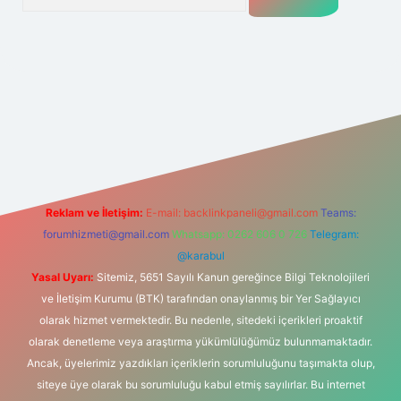
r giriş adresi
betexper.xyz
m elexbet
Reklam ve İletişim:
E-mail:
backlinkpaneli@gmail.com
Teams:
forumhizmeti@gmail.com
Whatsapp: 0262 606 0 726
Telegram:
@karabul
Yasal Uyarı:
Sitemiz, 5651 Sayılı Kanun gereğince Bilgi Teknolojileri
ve İletişim Kurumu (BTK) tarafından onaylanmış bir Yer Sağlayıcı
olarak hizmet vermektedir. Bu nedenle, sitedeki içerikleri proaktif
olarak denetleme veya araştırma yükümlülüğümüz bulunmamaktadır.
Ancak, üyelerimiz yazdıkları içeriklerin sorumluluğunu taşımakta olup,
siteye üye olarak bu sorumluluğu kabul etmiş sayılırlar. Bu internet