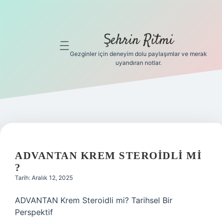
Şehrin Ritmi
menüyü
aç
Gezginler için deneyim dolu paylaşımlar ve merak
uyandıran notlar.
Anasayfa
Gizlilik
Politikası
Yasal Uyarı
ADVANTAN KREM STEROIDLI MI
Hakkımızda
?
Tarih: Aralık 12, 2025
Hakkımızda
ADVANTAN Krem Steroidli mi? Tarihsel Bir
Perspektif