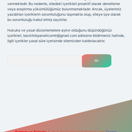
vermektedir. Bu nedenle, sitedeki içerikleri proaktif olarak denetleme
veya araştırma yükümlülüğümüz bulunmamaktadır. Ancak, üyelerimiz
yazdıkları içeriklerin sorumluluğunu taşımakta olup, siteye üye olarak
bu sorumluluğu kabul etmiş sayılırlar.
Hukuka ve yasal düzenlemelere aykırı olduğunu düşündüğünüz
içerikleri,
backlinkpanelicomtr@gmail.com
adresine bildirmeniz halinde,
ilgili içerikler yasal süre içerisinde sitemizden kaldırılacaktır.
Arama
etexper giriş adresi
betexper.xyz
m elexbet
Reklam ve İletişim:
E-mail:
backlinkpaneli@gmail.com
Teams: