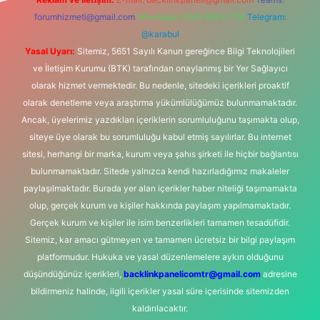
forumhizmeti@gmail.com
Whatsapp: 0262 606 0 726
Telegram:
@karabul
Yasal Uyarı:
Sitemiz, 5651 Sayılı Kanun gereğince Bilgi Teknolojileri
ve İletişim Kurumu (BTK) tarafından onaylanmış bir Yer Sağlayıcı
olarak hizmet vermektedir. Bu nedenle, sitedeki içerikleri proaktif
olarak denetleme veya araştırma yükümlülüğümüz bulunmamaktadır.
Ancak, üyelerimiz yazdıkları içeriklerin sorumluluğunu taşımakta olup,
siteye üye olarak bu sorumluluğu kabul etmiş sayılırlar. Bu internet
sitesi, herhangi bir marka, kurum veya şahıs şirketi ile hiçbir bağlantısı
bulunmamaktadır. Sitede yalnızca kendi hazırladığımız makaleler
paylaşılmaktadır. Burada yer alan içerikler haber niteliği taşımamakta
olup, gerçek kurum ve kişiler hakkında paylaşım yapılmamaktadır.
Gerçek kurum ve kişiler ile isim benzerlikleri tamamen tesadüfidir.
Sitemiz, kar amacı gütmeyen ve tamamen ücretsiz bir bilgi paylaşım
platformudur. Hukuka ve yasal düzenlemelere aykırı olduğunu
düşündüğünüz içerikleri,
backlinkpanelicomtr@gmail.com
adresine
bildirmeniz halinde, ilgili içerikler yasal süre içerisinde sitemizden
kaldırılacaktır.