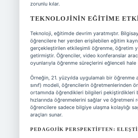
zorunlu kılar.
TEKNOLOJININ EĞITIME ETK
Teknoloji, eğitimde devrim yaratmıştır. Bilgisayar
öğrencilere her yerden erişilebilen eğitim kayna
gerçekleştirilen etkileşimli öğrenme, öğretim y
getirmiştir. Öğrenciler, video konferanslar arac
oyunlarıyla öğrenme süreçlerini eğlenceli hale g
Örneğin, 21. yüzyılda uygulamalı bir öğrenme a
sınıf) modeli, öğrencilerin öğretmenlerinden önc
ortamında öğrendikleri bilgileri pekiştirdikleri
hızlarında öğrenmelerini sağlar ve öğretmeni r
öğrencilere sadece bilgiye ulaşma kolaylığı s
araçları sunar.
PEDAGOJIK PERSPEKTIFTEN: ELEŞT