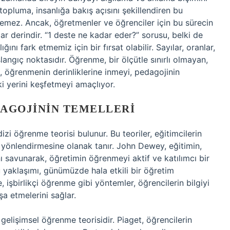
topluma, insanlığa bakış açısını şekillendiren bu
emez. Ancak, öğretmenler ve öğrenciler için bu sürecin
ar derindir. “1 deste ne kadar eder?” sorusu, belki de
ını fark etmemiz için bir fırsat olabilir. Sayılar, oranlar,
ngıç noktasıdır. Öğrenme, bir ölçütle sınırlı olmayan,
, öğrenmenin derinliklerine inmeyi, pedagojinin
ki yerini keşfetmeyi amaçlıyor.
DAGOJININ TEMELLERI
zi öğrenme teorisi bulunur. Bu teoriler, eğitimcilerin
 yönlendirmesine olanak tanır. John Dewey, eğitimin,
ı savunarak, öğretimin öğrenmeyi aktif ve katılımcı bir
u yaklaşımı, günümüzde hala etkili bir öğretim
 işbirlikçi öğrenme gibi yöntemler, öğrencilerin bilgiyi
şa etmelerini sağlar.
 gelişimsel öğrenme teorisidir. Piaget, öğrencilerin