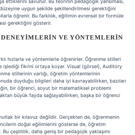
inşa ettiklerini savunur. Bu teorinin pedagogik yansıması,
 düzeyine uygun şekilde şekillendirilmesi gerektiğini
llarla öğrenir. Bu farklılık, eğitimin evrensel bir formüle
si gerektiğini gösterir.
L DENEYIMLERIN VE YÖNTEMLERIN
klı hızlarla ve yöntemlerle öğrenirler. Öğrenme stilleri
e işlediği fikrini ortaya koyar. Visual (görsel), Auditory
renme stillerinin varlığı, öğretim yöntemlerinin
konuda duyduğu bilgileri daha iyi kavrayabilirken, bazıları
neğin, bir öğrenci, soyut bir matematiksel problemi
aktan büyük fayda sağlayabilirken, başka bir öğrenci
utlak bir kılavuz değildir. Gerçekten de, öğrenmenin
encilerin doğal eğilimlerini gösterse de, öğretim
. Bu çeşitlilik, daha geniş bir pedagojik yaklaşımı