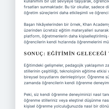
kullanımını bir üst seviyeye taşıyarak, öğrenci
fırsatları sunmaktadır. Bu tür okullar, sadece 
öğretim süreçlerini daha etkileşimli ve öğrenci 
Başarı hikâyelerinden bir örnek, Khan Academy
üzerinden ücretsiz eğitim materyalleri sunara
platform, öğretmenlerin daha kişiselleştirilmi
öğrencilerin kendi hızlarında öğrenmelerini m
SONUÇ: EĞITIMIN GELECEĞI
Eğitimdeki gelişmeler, pedagojik yaklaşımın z
stillerinin çeşitliliği, teknolojinin eğitime etk
bireysel boyutlarını derinleştiriyor. Öğrenme sü
zamanda öğrencilerin kendi öğrenme deneyimleri
Peki, siz kendi öğrenme deneyiminizi nasıl ta
öğrenme stilleriniz veya eleştirel düşünme nası
kişisel öğrenme yolculuğunuzda nasıl bir dönüş