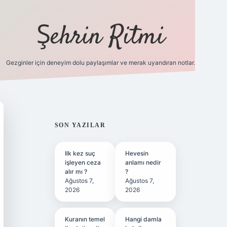
Şehrin Ritmi
Gezginler için deneyim dolu paylaşımlar ve merak uyandıran notlar.
betci
vdcasino güncel giriş
ilbet casino
ilbet yeni giriş
Bet
SIDEBAR
SON YAZILAR
Ilk kez suç
Hevesin
işleyen ceza
anlamı nedir
alır mı ?
?
Ağustos 7,
Ağustos 7,
2026
2026
Kuranın temel
Hangi damla