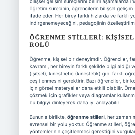
bilişsel gelişim süreçlerini belirli aşamalarda 
öğretim sürecinin, öğrencilerin bilişsel gelişim
ifade eder. Her birey farklı hızlarda ve farklı yo
indirgenemeyeceğini, pedagojinin özelleştirilme
ÖĞRENME STILLERI: KIŞISE
ROLÜ
Öğrenme, kişisel bir deneyimdir. Öğrenciler, far
kavramı, her bireyin farklı şekilde bilgi aldığı v
(işitsel), kinesthetic (kinestetik) gibi farklı öğ
çeşitlenmesini gerektirir. Bazı öğrenciler, bir 
için görsel materyaller daha etkili olabilir. Ör
çözmek için grafikler veya diagramlar kullanm
bu bilgiyi dinleyerek daha iyi anlayabilir.
Bununla birlikte,
öğrenme stilleri
, her zaman m
evrensel bir yolu yoktur. Öğrenme stilleri, öğr
yöntemlerinin çeşitlenmesi gerektiğini vurgular