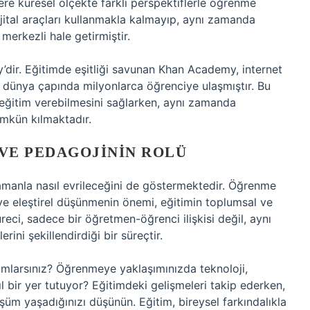
lere küresel ölçekte farklı perspektiflerle öğrenme
dijital araçları kullanmakla kalmayıp, aynı zamanda
merkezli hale getirmiştir.
’dir. Eğitimde eşitliği savunan Khan Academy, internet
k dünya çapında milyonlarca öğrenciye ulaşmıştır. Bu
ş eğitim verebilmesini sağlarken, aynı zamanda
ümkün kılmaktadır.
 VE PEDAGOJININ ROLÜ
amanla nasıl evrileceğini de göstermektedir. Öğrenme
isi ve eleştirel düşünmenin önemi, eğitimin toplumsal ve
reci, sadece bir öğretmen-öğrenci ilişkisi değil, aynı
ni şekillendirdiği bir süreçtir.
nımlarsınız? Öğrenmeye yaklaşımınızda teknoloji,
l bir yer tutuyor? Eğitimdeki gelişmeleri takip ederken,
üm yaşadığınızı düşünün. Eğitim, bireysel farkındalıkla