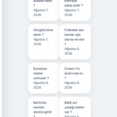
ibadeti nedir
kehribar
?
daha iyidir ?
Ağustos 7,
Ağustos 7,
2026
2026
Görgülü kime
Futbolda sarı
denir ?
kartlar eşit
Ağustos 7,
olursa ne olur
2026
?
Ağustos 6,
2026
Kurabiye
Cream Co
neden
İsrail malı mı
yumusar ?
?
Ağustos 6,
Ağustos 6,
2026
2026
Bartın’da
Balık avı
nerede
yasağı neden
denize girilir
var ?
?
Ağustos 5,