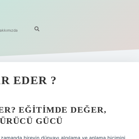
akkımızda
R EDER ?
ER? EĞITIMDE DEĞER,
ÜRÜCÜ GÜCÜ
nı zamanda bireyin dünyayı algılama ve anlama biçimini