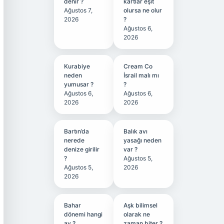
denir ?
kartlar eşit
Ağustos 7,
olursa ne olur
2026
?
Ağustos 6,
2026
Kurabiye
Cream Co
neden
İsrail malı mı
yumusar ?
?
Ağustos 6,
Ağustos 6,
2026
2026
Bartın’da
Balık avı
nerede
yasağı neden
denize girilir
var ?
?
Ağustos 5,
Ağustos 5,
2026
2026
Bahar
Aşk bilimsel
dönemi hangi
olarak ne
ay ?
zaman biter ?