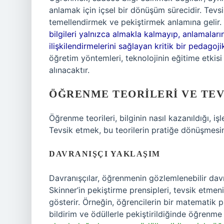
anlamak için içsel bir dönüşüm sürecidir. Tev
temellendirmek ve pekiştirmek anlamına gelir.
bilgileri yalnızca almakla kalmayıp, anlamaları
ilişkilendirmelerini sağlayan kritik bir pedagojik
öğretim yöntemleri, teknolojinin eğitime etkis
alınacaktır.
ÖĞRENME TEORILERI VE TEV
Öğrenme teorileri, bilginin nasıl kazanıldığı, i
Tevsik etmek, bu teorilerin pratiğe dönüşmesin
DAVRANIŞÇI YAKLAŞIM
Davranışçılar, öğrenmenin gözlemlenebilir davra
Skinner’in pekiştirme prensipleri, tevsik etme
gösterir. Örneğin, öğrencilerin bir matematik 
bildirim ve ödüllerle pekiştirildiğinde öğrenme 