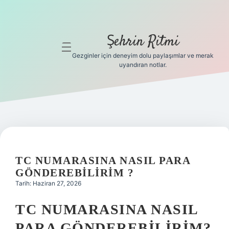
Şehrin Ritmi
menüyü
aç
Gezginler için deneyim dolu paylaşımlar ve merak
uyandıran notlar.
Anasayfa
Gizlilik
Politikası
Yasal Uyarı
TC NUMARASINA NASIL PARA
Hakkımızda
GÖNDEREBILIRIM ?
Tarih: Haziran 27, 2026
Hakkımızda
TC NUMARASINA NASIL
PARA GÖNDEREBILIRIM?