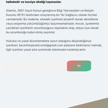
halindedir ve tavsiye niteliği taşımazlar.
Sitemiz, 5651 Sayılı Kanun gereğince Bilgi Teknolojileri ve İletişim
Kurumu (BTK) tarafından onaylanmış bir Yer Sağlayıcı olarak hizmet
vermektedir. Bu nedenle, sitedeki içerikleri proaktif olarak denetleme
veya araştırma yükümlülüğümüz bulunmamaktadır. Ancak, üyelerimiz
yazdıkları içeriklerin sorumluluğunu taşımakta olup, siteye üye olarak
bu sorumluluğu kabul etmiş sayılırlar.
Hukuka ve yasal düzenlemelere aykırı olduğunu düşündüğünüz
içerikleri,
backlinkpanelicomtr@gmail.com
adresine bildirmeniz halinde,
ilgili içerikler yasal süre içerisinde sitemizden kaldırılacaktır.
Arama
 giriş adresi
betexper.xyz
m elexbet