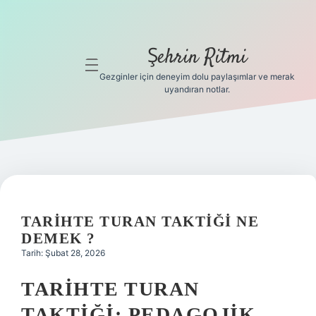
Şehrin Ritmi
menüyü
aç
Gezginler için deneyim dolu paylaşımlar ve merak
uyandıran notlar.
Anasayfa
Gizlilik
Politikası
Yasal Uyarı
TARIHTE TURAN TAKTIĞI NE
Hakkımızda
DEMEK ?
Tarih: Şubat 28, 2026
Hakkımızda
TARIHTE TURAN
TAKTIĞI: PEDAGOJIK