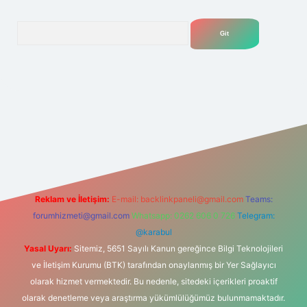
Arama
etexper giriş adresi
betexper.xyz
m elexbet
Reklam ve İletişim:
E-mail:
backlinkpaneli@gmail.com
Teams:
forumhizmeti@gmail.com
Whatsapp: 0262 606 0 726
Telegram:
@karabul
Yasal Uyarı:
Sitemiz, 5651 Sayılı Kanun gereğince Bilgi Teknolojileri
ve İletişim Kurumu (BTK) tarafından onaylanmış bir Yer Sağlayıcı
olarak hizmet vermektedir. Bu nedenle, sitedeki içerikleri proaktif
olarak denetleme veya araştırma yükümlülüğümüz bulunmamaktadır.