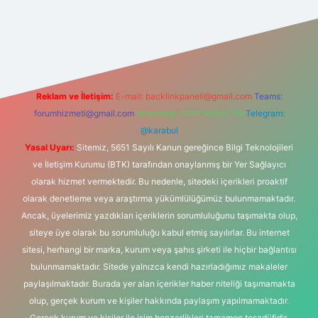
etexper giriş adresi
betexper.xyz
m elexbet
Reklam ve İletişim:
E-mail:
backlinkpaneli@gmail.com
Teams:
forumhizmeti@gmail.com
Whatsapp: 0262 606 0 726
Telegram:
@karabul
Yasal Uyarı:
Sitemiz, 5651 Sayılı Kanun gereğince Bilgi Teknolojileri
ve İletişim Kurumu (BTK) tarafından onaylanmış bir Yer Sağlayıcı
olarak hizmet vermektedir. Bu nedenle, sitedeki içerikleri proaktif
olarak denetleme veya araştırma yükümlülüğümüz bulunmamaktadır.
Ancak, üyelerimiz yazdıkları içeriklerin sorumluluğunu taşımakta olup,
siteye üye olarak bu sorumluluğu kabul etmiş sayılırlar. Bu internet
sitesi, herhangi bir marka, kurum veya şahıs şirketi ile hiçbir bağlantısı
bulunmamaktadır. Sitede yalnızca kendi hazırladığımız makaleler
paylaşılmaktadır. Burada yer alan içerikler haber niteliği taşımamakta
olup, gerçek kurum ve kişiler hakkında paylaşım yapılmamaktadır.
Gerçek kurum ve kişiler ile isim benzerlikleri tamamen tesadüfidir.