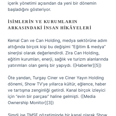
içerik yönetimi açısından da yeni bir dönemin
başladığını gösteriyor.
İSIMLERIN VE KURUMLARIN
ARKASINDAKI İNSAN HIKÂYELERI
Kemal Can ve Can Holding, medya sektörüne adım
attığında birçok kişi bu değişimi “Eğitim & medya”
sinerjisi olarak değerlendirdi. Zira Can Holding,
eğitim kurumları, enerji, sağlık ve turizm alanlarında
yatırımları olan geniş bir yapıydı. ([Haberler][5])
Öte yandan, Turgay Ciner ve Ciner Yayın Holding
dönemi, Show TV’ye yıllarca kültür, eğlence, haber
ve tartışma zenginliği getirdi. Kanal birçok izleyici
için “evin bir parçası” haline gelmişti. ([Media
Ownership Monitor][3])
Şimdi ise TMSF gözetiminde bir kanal olarak Show