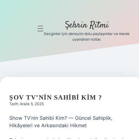
Şehrin Ritmi
menüyü
aç
Gezginler için deneyim dolu paylaşımlar ve merak
uyandıran notlar.
Anasayfa
Gizlilik
Politikası
Yasal Uyarı
ŞOV TV’NIN SAHIBI KIM ?
Hakkımızda
Tarih: Aralık 5, 2025
Hakkımızda
Show TV’nin Sahibi Kim? — Güncel Sahiplik,
Hikâyeleri ve Arkasındaki Hikmet