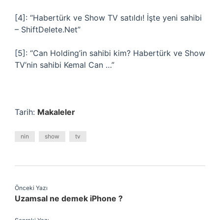
[4]: “Habertürk ve Show TV satıldı! İşte yeni sahibi
– ShiftDelete.Net”
[5]: “Can Holding’in sahibi kim? Habertürk ve Show
TV’nin sahibi Kemal Can …”
Tarih:
Makaleler
nin
show
tv
Önceki Yazı
Uzamsal ne demek iPhone ?