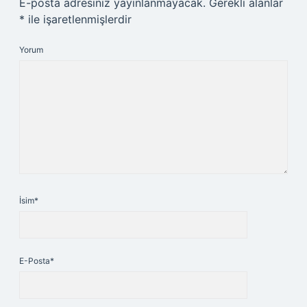
E-posta adresiniz yayınlanmayacak.
Gerekli alanlar
*
ile işaretlenmişlerdir
Yorum
İsim*
E-Posta*