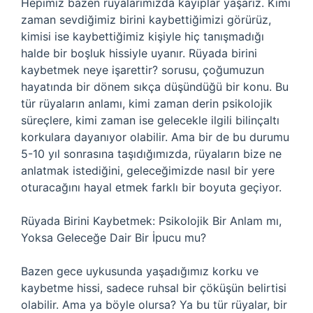
Hepimiz bazen rüyalarımızda kayıplar yaşarız. Kimi
zaman sevdiğimiz birini kaybettiğimizi görürüz,
kimisi ise kaybettiğimiz kişiyle hiç tanışmadığı
halde bir boşluk hissiyle uyanır. Rüyada birini
kaybetmek neye işarettir? sorusu, çoğumuzun
hayatında bir dönem sıkça düşündüğü bir konu. Bu
tür rüyaların anlamı, kimi zaman derin psikolojik
süreçlere, kimi zaman ise gelecekle ilgili bilinçaltı
korkulara dayanıyor olabilir. Ama bir de bu durumu
5-10 yıl sonrasına taşıdığımızda, rüyaların bize ne
anlatmak istediğini, geleceğimizde nasıl bir yere
oturacağını hayal etmek farklı bir boyuta geçiyor.
Rüyada Birini Kaybetmek: Psikolojik Bir Anlam mı,
Yoksa Geleceğe Dair Bir İpucu mu?
Bazen gece uykusunda yaşadığımız korku ve
kaybetme hissi, sadece ruhsal bir çöküşün belirtisi
olabilir. Ama ya böyle olursa? Ya bu tür rüyalar, bir