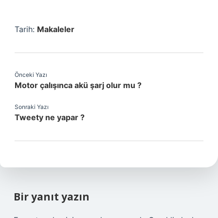
Tarih:
Makaleler
Önceki Yazı
Motor çalışınca akü şarj olur mu ?
Sonraki Yazı
Tweety ne yapar ?
Bir yanıt yazın