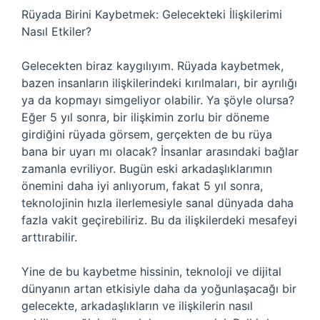
Rüyada Birini Kaybetmek: Gelecekteki İlişkilerimi
Nasıl Etkiler?
Gelecekten biraz kaygılıyım. Rüyada kaybetmek,
bazen insanların ilişkilerindeki kırılmaları, bir ayrılığı
ya da kopmayı simgeliyor olabilir. Ya şöyle olursa?
Eğer 5 yıl sonra, bir ilişkimin zorlu bir döneme
girdiğini rüyada görsem, gerçekten de bu rüya
bana bir uyarı mı olacak? İnsanlar arasındaki bağlar
zamanla evriliyor. Bugün eski arkadaşlıklarımın
önemini daha iyi anlıyorum, fakat 5 yıl sonra,
teknolojinin hızla ilerlemesiyle sanal dünyada daha
fazla vakit geçirebiliriz. Bu da ilişkilerdeki mesafeyi
arttırabilir.
Yine de bu kaybetme hissinin, teknoloji ve dijital
dünyanın artan etkisiyle daha da yoğunlaşacağı bir
gelecekte, arkadaşlıkların ve ilişkilerin nasıl