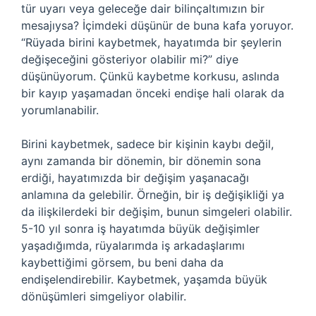
tür uyarı veya geleceğe dair bilinçaltımızın bir
mesajıysa? İçimdeki düşünür de buna kafa yoruyor.
“Rüyada birini kaybetmek, hayatımda bir şeylerin
değişeceğini gösteriyor olabilir mi?” diye
düşünüyorum. Çünkü kaybetme korkusu, aslında
bir kayıp yaşamadan önceki endişe hali olarak da
yorumlanabilir.
Birini kaybetmek, sadece bir kişinin kaybı değil,
aynı zamanda bir dönemin, bir dönemin sona
erdiği, hayatımızda bir değişim yaşanacağı
anlamına da gelebilir. Örneğin, bir iş değişikliği ya
da ilişkilerdeki bir değişim, bunun simgeleri olabilir.
5-10 yıl sonra iş hayatımda büyük değişimler
yaşadığımda, rüyalarımda iş arkadaşlarımı
kaybettiğimi görsem, bu beni daha da
endişelendirebilir. Kaybetmek, yaşamda büyük
dönüşümleri simgeliyor olabilir.