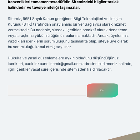
benzerlikleri tamamen tesadüfidir. Sitemizdeki bilgiler taslak
halindedir ve tavsiye niteliği taşımazlar.
Sitemiz, 5651 Sayılı Kanun gereğince Bilgi Teknolojileri ve İletişim
Kurumu (BTK) tarafından onaylanmış bir Yer Sağlayıcı olarak hizmet
vermektedir. Bu nedenle, sitedeki içerikleri proaktif olarak denetleme
veya araştırma yükümlülüğümüz bulunmamaktadır. Ancak, üyelerimiz
yazdıkları içeriklerin sorumluluğunu taşımakta olup, siteye üye olarak
bu sorumluluğu kabul etmiş sayılırlar.
Hukuka ve yasal düzenlemelere aykırı olduğunu düşündüğünüz
içerikleri,
backlinkpanelicomtr@gmail.com
adresine bildirmeniz halinde,
ilgili içerikler yasal süre içerisinde sitemizden kaldırılacaktır.
Arama
ş
Betexper giriş adresi
betexper.xyz
m elexbet