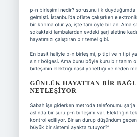
p-n birleşimi nedir? sorusunu ilk duyduğumda a
gelmişti. İstanbul’da ofiste çalışırken elektron
bir kopma olur ya, işte tam öyle bir an. Ama s
sokaktaki lambalardan evdeki şarj aletine kad
hayatımızı çalıştıran bir temel gibi.
En basit haliyle p-n birleşimi, p tipi ve n tipi 
sınır bölgesi. Ama bunu böyle kuru bir tanım ol
birleşimin elektriği nasıl yönettiği ve neden mo
GÜNLÜK HAYATTAN BIR BAĞL
NETLEŞIYOR
Sabah işe giderken metroda telefonumu şarja 
aslında bir sürü p-n birleşimi var. Elektriğin 
kontrol ediliyor. Bir an durup düşündüm geçen
büyük bir sistemi ayakta tutuyor?”