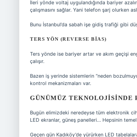
İleri yönde voltaj uygulandığında bariyer azalı
çalışmasını sağlar. Yani telefon şarj olurken asl
Bunu İstanbul’da sabah işe gidiş trafiği gibi düş
TERS YÖN (REVERSE BIAS)
Ters yönde ise bariyer artar ve akım geçişi en
çalışır.
Bazen iş yerinde sistemlerin “neden bozulmuy
kontrol mekanizmaları var.
GÜNÜMÜZ TEKNOLOJISINDE P
Bugün elimizdeki neredeyse tüm elektronik cihazl
LED ekranlar, güneş panelleri… Hepsinin temeli
Geçen gün Kadıköy’de yürürken LED tabelalara 