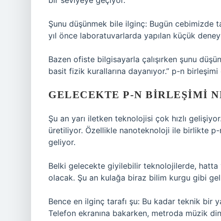
bir seviyeye geçiyor.
Şunu düşünmek bile ilginç: Bugün cebimizde taş
yıl önce laboratuvarlarda yapılan küçük deneyl
Bazen ofiste bilgisayarla çalışırken şunu düş
basit fizik kurallarına dayanıyor.” p-n birleşim
GELECEKTE P-N BIRLEŞIMI 
Şu an yarı iletken teknolojisi çok hızlı gelişiy
üretiliyor. Özellikle nanoteknoloji ile birlikte
geliyor.
Belki gelecekte giyilebilir teknolojilerde, hatta
olacak. Şu an kulağa biraz bilim kurgu gibi geli
Bence en ilginç tarafı şu: Bu kadar teknik bir ya
Telefon ekranına bakarken, metroda müzik dinler