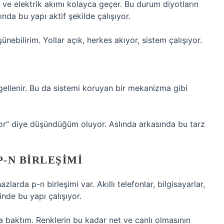
r ve elektrik akımı kolayca geçer. Bu durum diyotların
ında bu yapı aktif şekilde çalışıyor.
ünebilirim. Yollar açık, herkes akıyor, sistem çalışıyor.
gellenir. Bu da sistemi koruyan bir mekanizma gibi
or” diye düşündüğüm oluyor. Aslında arkasında bu tarz
-N BIRLEŞIMI
arda p-n birleşimi var. Akıllı telefonlar, bilgisayarlar,
nde bu yapı çalışıyor.
baktım. Renklerin bu kadar net ve canlı olmasının