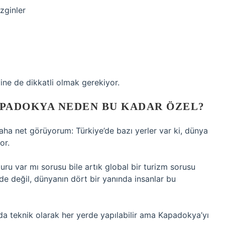
zginler
ine de dikkatli olmak gerekiyor.
APADOKYA NEDEN BU KADAR ÖZEL?
aha net görüyorum: Türkiye’de bazı yerler var ki, dünya
or.
ru var mı sorusu bile artık global bir turizm sorusu
e değil, dünyanın dört bir yanında insanlar bu
nda teknik olarak her yerde yapılabilir ama Kapadokya’yı