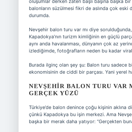
oluşumlar derken zaten başlı başına başka bir 
balonların süzülmesi fikri de aslında çok eski 
durumda.
Nevşehir balon turu var mı diye sorulduğunda,
Kapadokya’nın turizm kimliğinin en güçlü par
aynı anda havalanması, dünyanın çok az yerind
izlediğimde, fotoğrafların neden bu kadar vira
Burada ilginç olan şey şu: Balon turu sadece bi
ekonomisinin de ciddi bir parçası. Yani yerel ha
NEVŞEHIR BALON TURU VAR 
GERÇEK YÜZÜ
Türkiye’de balon denince çoğu kişinin aklına d
çünkü Kapadokya bu işin merkezi. Ama Nevşeh
başka bir merak daha yatıyor: “Gerçekten bun