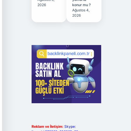
2026
konur mu ?
Ağustos 4,
2026
Reklam ve İletişim:
Skype: