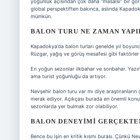
yoğunluk açısından çok daha “masalsı” bir gör
global perspektiften bakınca, aslında Kapadoky
mümkün.
BALON TURU NE ZAMAN YAPI
Kapadokya’da balon turları genelde yıl boyunca 
Rüzgar, yağış ve görüş mesafesi gibi faktörler 
En yoğun sezonlar ilkbahar ve sonbahar. Yazın
ama turist yoğunluğu da artıyor.
Nevşehir balon turu var mı diye araştıranların
merak ediyor. Açıkçası burada en önemli kon
sezonlarda yer bulmak zor olabiliyor.
BALON DENEYIMI GERÇEKTEN
Bence bu işin en kritik kısmı burası. Çünkü N