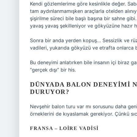
Kendi gözlemlerime göre kesinlikle değer. Sab
tam aydınlanmamışken araçlarla otelden alınıyo
şişirilme süreci bile başlı başına bir sahne gib
yavaş yavaş şekilleniyor ve gökyüzüne hazır ha
Sonra bir anda yerden kopuş… Sessizlik ve rü
vadileri, yukarıda gökyüzü ve etrafta onlarca 
Bu deneyimi anlatırken bile insanın içi biraz
“gerçek dışı” bir his.
DÜNYADA BALON DENEYIMI 
DURUYOR?
Nevşehir balon turu var mı sorusunu daha geni
örneklerini de kıyaslamak gerekiyor. Çünkü sı
FRANSA – LOIRE VADISI