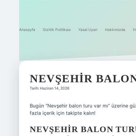
Anasayfa
Gizlilik Politikası
Yasal Uyarı
Hakkımızda
H
NEVŞEHIR BALON
Tarih: Haziran 14, 2026
Bugün “Nevşehir balon turu var mı” üzerine güze
fazla içerik için takipte kalın!
NEVŞEHIR BALON TUR