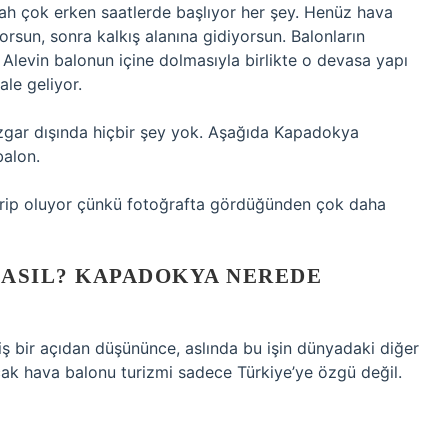
ah çok erken saatlerde başlıyor her şey. Henüz hava
rsun, sonra kalkış alanına gidiyorsun. Balonların
i. Alevin balonun içine dolmasıyla birlikte o devasa yapı
le geliyor.
zgar dışında hiçbir şey yok. Aşağıda Kapadokya
balon.
 garip oluyor çünkü fotoğrafta gördüğünden çok daha
NASIL? KAPADOKYA NEREDE
ş bir açıdan düşününce, aslında bu işin dünyadaki diğer
cak hava balonu turizmi sadece Türkiye’ye özgü değil.