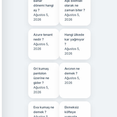
Bahar
Aşk bilimsel
dönemi hangi
olarak ne
ay ?
zaman biter ?
Ağustos 5,
Ağustos 5,
2026
2026
Azure tenant
Hangi ülkede
nedir ?
kar yağmıyor
Ağustos 5,
?
2026
Ağustos 5,
2026
Gri kumaş
Avcının ne
pantolon
demek ?
üzerine ne
Ağustos 5,
gider ?
2026
Ağustos 5,
2026
Eva kumaş ne
Ekmeksiz
demek ?
köfteye
Ağustos 5,
yumurta