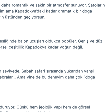
rı daha romantik ve sakin bir atmosfer sunuyor. Şatoların
eyim ama Kapadokya’daki kadar dramatik bir doğa
rın üstünden geçiyorsun.
eşliğinde balon uçuşları oldukça popüler. Geniş ve düz
örsel çeşitlilik Kapadokya kadar yoğun değil.
r seviyede. Sabah safari sırasında yukarıdan vahşi
r, zebralar… Ama yine de bu deneyim daha çok “doğa
 duruyor. Çünkü hem jeolojik yapı hem de görsel