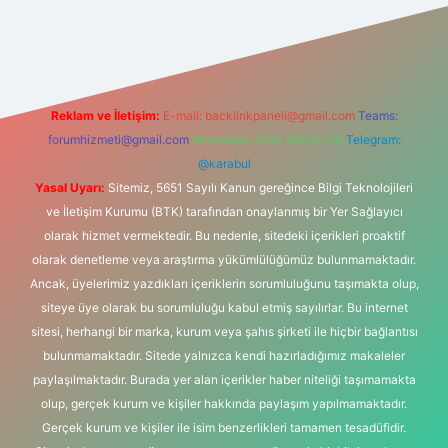
r giriş adresi
betexper.xyz
m elexbet
Reklam ve İletişim:
E-mail:
backlinkpaneli@gmail.com
Teams:
forumhizmeti@gmail.com
Whatsapp: 0262 606 0 726
Telegram:
@karabul
Yasal Uyarı:
Sitemiz, 5651 Sayılı Kanun gereğince Bilgi Teknolojileri
ve İletişim Kurumu (BTK) tarafından onaylanmış bir Yer Sağlayıcı
olarak hizmet vermektedir. Bu nedenle, sitedeki içerikleri proaktif
olarak denetleme veya araştırma yükümlülüğümüz bulunmamaktadır.
Ancak, üyelerimiz yazdıkları içeriklerin sorumluluğunu taşımakta olup,
siteye üye olarak bu sorumluluğu kabul etmiş sayılırlar. Bu internet
sitesi, herhangi bir marka, kurum veya şahıs şirketi ile hiçbir bağlantısı
bulunmamaktadır. Sitede yalnızca kendi hazırladığımız makaleler
paylaşılmaktadır. Burada yer alan içerikler haber niteliği taşımamakta
olup, gerçek kurum ve kişiler hakkında paylaşım yapılmamaktadır.
Gerçek kurum ve kişiler ile isim benzerlikleri tamamen tesadüfidir.