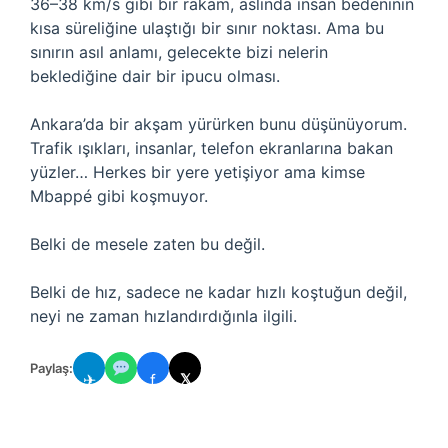
36–38 km/s gibi bir rakam, aslında insan bedeninin
kısa süreliğine ulaştığı bir sınır noktası. Ama bu
sınırın asıl anlamı, gelecekte bizi nelerin
beklediğine dair bir ipucu olması.
Ankara’da bir akşam yürürken bunu düşünüyorum.
Trafik ışıkları, insanlar, telefon ekranlarına bakan
yüzler… Herkes bir yere yetişiyor ama kimse
Mbappé gibi koşmuyor.
Belki de mesele zaten bu değil.
Belki de hız, sadece ne kadar hızlı koştuğun değil,
neyi ne zaman hızlandırdığınla ilgili.
Paylaş:
✈
f
𝕏