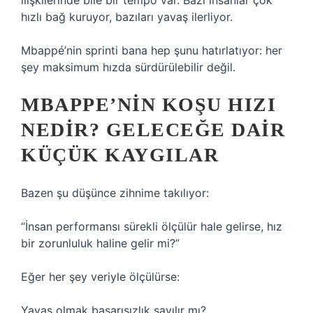
ilişkilerinde bile bir tempo var. Bazı insanlar çok
hızlı bağ kuruyor, bazıları yavaş ilerliyor.
Mbappé’nin sprinti bana hep şunu hatırlatıyor: her
şey maksimum hızda sürdürülebilir değil.
MBAPPE’NIN KOŞU HIZI
NEDIR? GELECEĞE DAIR
KÜÇÜK KAYGILAR
Bazen şu düşünce zihnime takılıyor:
“İnsan performansı sürekli ölçülür hale gelirse, hız
bir zorunluluk haline gelir mi?”
Eğer her şey veriyle ölçülürse:
Yavaş olmak başarısızlık sayılır mı?