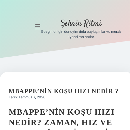
Şehrin Ritmi
menüyü
aç
Gezginler için deneyim dolu paylaşımlar ve merak
uyandıran notlar.
Anasayfa
Gizlilik
Politikası
Yasal Uyarı
MBAPPE’NIN KOŞU HIZI NEDIR ?
Hakkımızda
Tarih: Temmuz 7, 2026
Hakkımızda
MBAPPE’NIN KOŞU HIZI
NEDIR? ZAMAN, HIZ VE