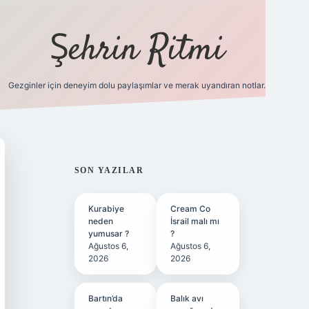
Şehrin Ritmi
Gezginler için deneyim dolu paylaşımlar ve merak uyandıran notlar.
betci
vdcasino güncel giriş
ilbet casino
ilbet yeni giriş
Betex
SIDEBAR
SON YAZILAR
Kurabiye
Cream Co
neden
İsrail malı mı
yumusar ?
?
Ağustos 6,
Ağustos 6,
2026
2026
Bartın’da
Balık avı