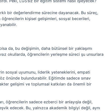
rdi. Peki, LGS’siz bir eğitim sistemi nasıl işleyecek?
 farklı bir değerlendirme sürecine dayanacak. Bu süreç,
rencilerin kişisel gelişimleri, sosyal becerileri,
yanabilir.
lsa da, bu değişimin, daha bütünsel bir yaklaşımı
sız okullarda, öğrencilerin yerleşme süreci şu unsurlara
rin sosyal uyumunu, liderlik yeteneklerini, empati
 göz önünde bulundurabilir. Eğitimde sadece sınav
kter gelişimi ve toplumsal katkıları da önemli bir
rı, öğrencilerin sadece ezberci bir anlayışla değil,
teşvik edecek. Bu, yalnızca akademik bilgiyi değil, aynı