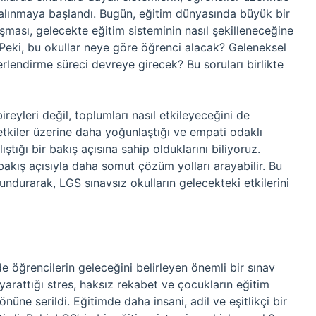
e alınmaya başlandı. Bugün, eğitim dünyasında büyük bir
şması, gelecekte eğitim sisteminin nasıl şekilleneceğine
 Peki, bu okullar neye göre öğrenci alacak? Geleneksel
ğerlendirme süreci devreye girecek? Bu soruları birlikte
yleri değil, toplumları nasıl etkileyeceğini de
etkiler üzerine daha yoğunlaştığı ve empati odaklı
tığı bir bakış açısına sahip olduklarını biliyoruz.
r bakış açısıyla daha somut çözüm yolları arayabilir. Bu
undurarak, LGS sınavsız okulların gelecekteki etkilerini
de öğrencilerin geleceğini belirleyen önemli bir sınav
 yarattığı stres, haksız rekabet ve çocukların eğitim
nüne serildi. Eğitimde daha insani, adil ve eşitlikçi bir