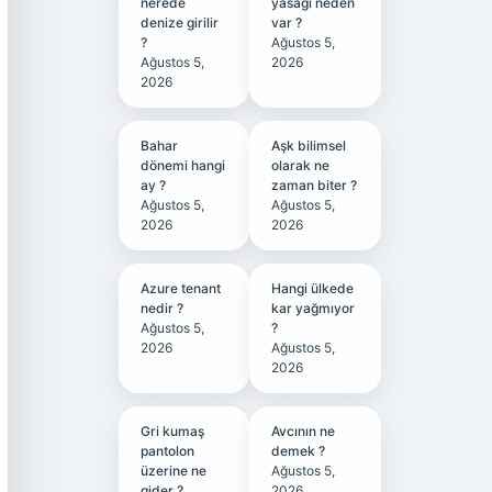
nerede
yasağı neden
denize girilir
var ?
?
Ağustos 5,
Ağustos 5,
2026
2026
Bahar
Aşk bilimsel
dönemi hangi
olarak ne
ay ?
zaman biter ?
Ağustos 5,
Ağustos 5,
2026
2026
Azure tenant
Hangi ülkede
nedir ?
kar yağmıyor
Ağustos 5,
?
2026
Ağustos 5,
2026
Gri kumaş
Avcının ne
pantolon
demek ?
üzerine ne
Ağustos 5,
gider ?
2026