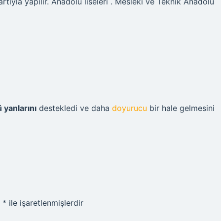
tıyla yapılır. Anadolu liseleri . Mesleki ve Teknik Anadolu
 yanlarını
destekledi ve daha
doyurucu
bir hale gelmesini
r
*
ile işaretlenmişlerdir