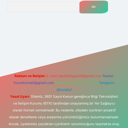
Arama
Betexper giriş adresi
betexper.xyz
m elexbet
Reklam ve İletişim:
E-mail:
backlinkpaneli@gmail.com
Teams:
forumhizmeti@gmail.com
Whatsapp: 0262 606 0 726
Telegram:
@karabul
Yasal Uyarı:
Sitemiz, 5651 Sayılı Kanun gereğince Bilgi Teknolojileri
ve İletişim Kurumu (BTK) tarafından onaylanmış bir Yer Sağlayıcı
olarak hizmet vermektedir. Bu nedenle, sitedeki içerikleri proaktif
olarak denetleme veya araştırma yükümlülüğümüz bulunmamaktadır.
Ancak, üyelerimiz yazdıkları içeriklerin sorumluluğunu taşımakta olup,