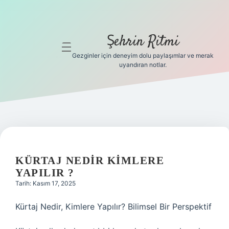
Şehrin Ritmi
menüyü
aç
Gezginler için deneyim dolu paylaşımlar ve merak
uyandıran notlar.
Anasayfa
Gizlilik
Politikası
Yasal Uyarı
KÜRTAJ NEDIR KIMLERE
Hakkımızda
YAPILIR ?
Tarih: Kasım 17, 2025
Hakkımızda
Kürtaj Nedir, Kimlere Yapılır? Bilimsel Bir Perspektif