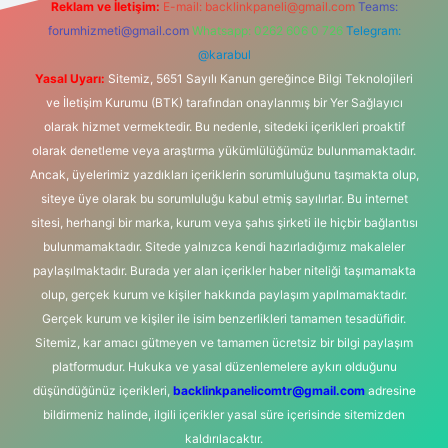
Reklam ve İletişim:
E-mail:
backlinkpaneli@gmail.com
Teams:
forumhizmeti@gmail.com
Whatsapp: 0262 606 0 726
Telegram:
@karabul
Yasal Uyarı:
Sitemiz, 5651 Sayılı Kanun gereğince Bilgi Teknolojileri
ve İletişim Kurumu (BTK) tarafından onaylanmış bir Yer Sağlayıcı
olarak hizmet vermektedir. Bu nedenle, sitedeki içerikleri proaktif
olarak denetleme veya araştırma yükümlülüğümüz bulunmamaktadır.
Ancak, üyelerimiz yazdıkları içeriklerin sorumluluğunu taşımakta olup,
siteye üye olarak bu sorumluluğu kabul etmiş sayılırlar. Bu internet
sitesi, herhangi bir marka, kurum veya şahıs şirketi ile hiçbir bağlantısı
bulunmamaktadır. Sitede yalnızca kendi hazırladığımız makaleler
paylaşılmaktadır. Burada yer alan içerikler haber niteliği taşımamakta
olup, gerçek kurum ve kişiler hakkında paylaşım yapılmamaktadır.
Gerçek kurum ve kişiler ile isim benzerlikleri tamamen tesadüfidir.
Sitemiz, kar amacı gütmeyen ve tamamen ücretsiz bir bilgi paylaşım
platformudur. Hukuka ve yasal düzenlemelere aykırı olduğunu
düşündüğünüz içerikleri,
backlinkpanelicomtr@gmail.com
adresine
bildirmeniz halinde, ilgili içerikler yasal süre içerisinde sitemizden
kaldırılacaktır.