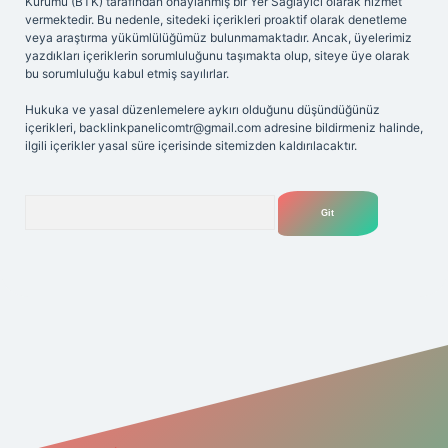
Kurumu (BTK) tarafından onaylanmış bir Yer Sağlayıcı olarak hizmet
vermektedir. Bu nedenle, sitedeki içerikleri proaktif olarak denetleme
veya araştırma yükümlülüğümüz bulunmamaktadır. Ancak, üyelerimiz
yazdıkları içeriklerin sorumluluğunu taşımakta olup, siteye üye olarak
bu sorumluluğu kabul etmiş sayılırlar.
Hukuka ve yasal düzenlemelere aykırı olduğunu düşündüğünüz
içerikleri,
backlinkpanelicomtr@gmail.com
adresine bildirmeniz halinde,
ilgili içerikler yasal süre içerisinde sitemizden kaldırılacaktır.
Arama
exper giriş adresi
betexper.xyz
m elexbet