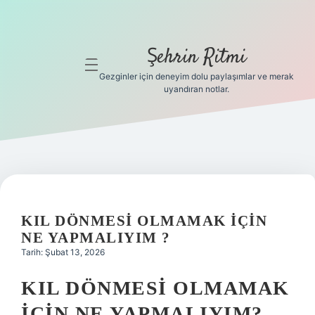
Şehrin Ritmi
menüyü
aç
Gezginler için deneyim dolu paylaşımlar ve merak
uyandıran notlar.
Anasayfa
Gizlilik
Politikası
Yasal Uyarı
KIL DÖNMESI OLMAMAK IÇIN
Hakkımızda
NE YAPMALIYIM ?
Tarih: Şubat 13, 2026
Hakkımızda
KIL DÖNMESI OLMAMAK
İÇIN NE YAPMALIYIM?