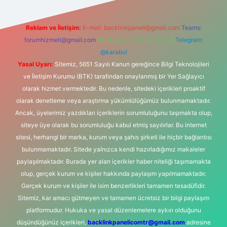
Reklam ve İletişim:
E-mail:
backlinkpaneli@gmail.com
Teams:
forumhizmeti@gmail.com
Whatsapp: 0262 606 0 726
Telegram:
@karabul
Yasal Uyarı:
Sitemiz, 5651 Sayılı Kanun gereğince Bilgi Teknolojileri
ve İletişim Kurumu (BTK) tarafından onaylanmış bir Yer Sağlayıcı
olarak hizmet vermektedir. Bu nedenle, sitedeki içerikleri proaktif
olarak denetleme veya araştırma yükümlülüğümüz bulunmamaktadır.
Ancak, üyelerimiz yazdıkları içeriklerin sorumluluğunu taşımakta olup,
siteye üye olarak bu sorumluluğu kabul etmiş sayılırlar. Bu internet
sitesi, herhangi bir marka, kurum veya şahıs şirketi ile hiçbir bağlantısı
bulunmamaktadır. Sitede yalnızca kendi hazırladığımız makaleler
paylaşılmaktadır. Burada yer alan içerikler haber niteliği taşımamakta
olup, gerçek kurum ve kişiler hakkında paylaşım yapılmamaktadır.
Gerçek kurum ve kişiler ile isim benzerlikleri tamamen tesadüfidir.
Sitemiz, kar amacı gütmeyen ve tamamen ücretsiz bir bilgi paylaşım
platformudur. Hukuka ve yasal düzenlemelere aykırı olduğunu
düşündüğünüz içerikleri,
backlinkpanelicomtr@gmail.com
adresine