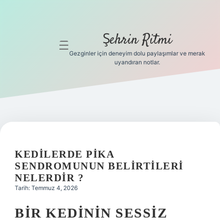
Şehrin Ritmi
menüyü
aç
Gezginler için deneyim dolu paylaşımlar ve merak
uyandıran notlar.
Anasayfa
Gizlilik
Politikası
Yasal Uyarı
KEDILERDE PIKA
Hakkımızda
SENDROMUNUN BELIRTILERI
NELERDIR ?
Hakkımızda
Tarih: Temmuz 4, 2026
BIR KEDININ SESSIZ