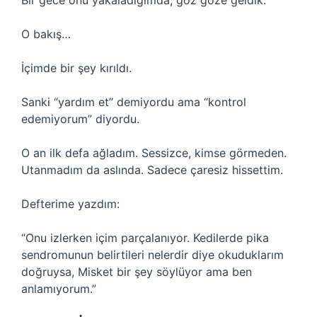
Bir gece onu yakaladığımda, göz göze geldik.
O bakış…
İçimde bir şey kırıldı.
Sanki “yardım et” demiyordu ama “kontrol
edemiyorum” diyordu.
O an ilk defa ağladım. Sessizce, kimse görmeden.
Utanmadım da aslında. Sadece çaresiz hissettim.
Defterime yazdım:
“Onu izlerken içim parçalanıyor. Kedilerde pika
sendromunun belirtileri nelerdir diye okuduklarım
doğruysa, Misket bir şey söylüyor ama ben
anlamıyorum.”