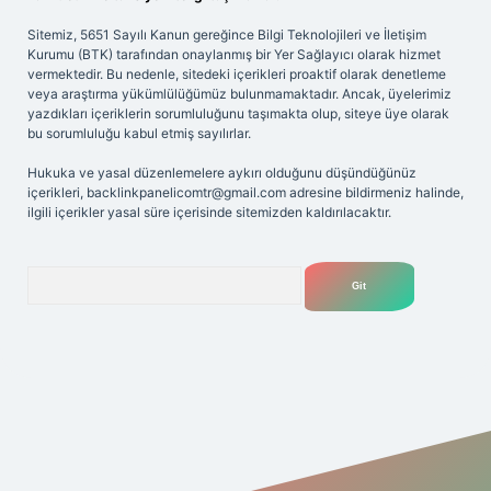
Sitemiz, 5651 Sayılı Kanun gereğince Bilgi Teknolojileri ve İletişim
Kurumu (BTK) tarafından onaylanmış bir Yer Sağlayıcı olarak hizmet
vermektedir. Bu nedenle, sitedeki içerikleri proaktif olarak denetleme
veya araştırma yükümlülüğümüz bulunmamaktadır. Ancak, üyelerimiz
yazdıkları içeriklerin sorumluluğunu taşımakta olup, siteye üye olarak
bu sorumluluğu kabul etmiş sayılırlar.
Hukuka ve yasal düzenlemelere aykırı olduğunu düşündüğünüz
içerikleri,
backlinkpanelicomtr@gmail.com
adresine bildirmeniz halinde,
ilgili içerikler yasal süre içerisinde sitemizden kaldırılacaktır.
Arama
per giriş adresi
betexper.xyz
m elexbet