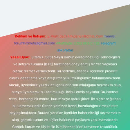
ş
Betexper giriş adresi
betexper.xyz
m elexbet
Reklam ve İletişim:
E-mail:
backlinkpaneli@gmail.com
Teams:
forumhizmeti@gmail.com
Whatsapp: 0262 606 0 726
Telegram:
@karabul
Yasal Uyarı:
Sitemiz, 5651 Sayılı Kanun gereğince Bilgi Teknolojileri
ve İletişim Kurumu (BTK) tarafından onaylanmış bir Yer Sağlayıcı
olarak hizmet vermektedir. Bu nedenle, sitedeki içerikleri proaktif
olarak denetleme veya araştırma yükümlülüğümüz bulunmamaktadır.
Ancak, üyelerimiz yazdıkları içeriklerin sorumluluğunu taşımakta olup,
siteye üye olarak bu sorumluluğu kabul etmiş sayılırlar. Bu internet
sitesi, herhangi bir marka, kurum veya şahıs şirketi ile hiçbir bağlantısı
bulunmamaktadır. Sitede yalnızca kendi hazırladığımız makaleler
paylaşılmaktadır. Burada yer alan içerikler haber niteliği taşımamakta
olup, gerçek kurum ve kişiler hakkında paylaşım yapılmamaktadır.
Gerçek kurum ve kişiler ile isim benzerlikleri tamamen tesadüfidir.