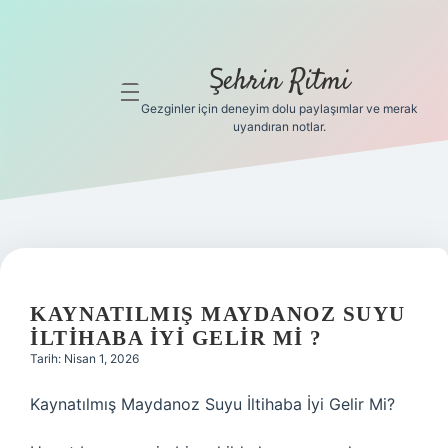
Şehrin Ritmi
menüyü
aç
Gezginler için deneyim dolu paylaşımlar ve merak
uyandıran notlar.
Anasayfa
Gizlilik
Politikası
Yasal Uyarı
KAYNATILMIŞ MAYDANOZ SUYU
Hakkımızda
ILTIHABA IYI GELIR MI ?
Tarih: Nisan 1, 2026
Hakkımızda
Kaynatılmış Maydanoz Suyu İltihaba İyi Gelir Mi?