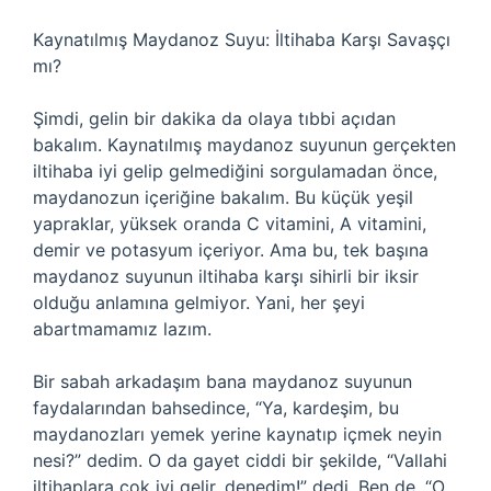
Kaynatılmış Maydanoz Suyu: İltihaba Karşı Savaşçı
mı?
Şimdi, gelin bir dakika da olaya tıbbi açıdan
bakalım. Kaynatılmış maydanoz suyunun gerçekten
iltihaba iyi gelip gelmediğini sorgulamadan önce,
maydanozun içeriğine bakalım. Bu küçük yeşil
yapraklar, yüksek oranda C vitamini, A vitamini,
demir ve potasyum içeriyor. Ama bu, tek başına
maydanoz suyunun iltihaba karşı sihirli bir iksir
olduğu anlamına gelmiyor. Yani, her şeyi
abartmamamız lazım.
Bir sabah arkadaşım bana maydanoz suyunun
faydalarından bahsedince, “Ya, kardeşim, bu
maydanozları yemek yerine kaynatıp içmek neyin
nesi?” dedim. O da gayet ciddi bir şekilde, “Vallahi
iltihaplara çok iyi gelir, denedim!” dedi. Ben de, “O