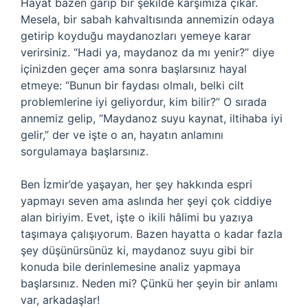
Hayat bazen garip bir şekilde karşımıza çıkar.
Mesela, bir sabah kahvaltısında annemizin odaya
getirip koyduğu maydanozları yemeye karar
verirsiniz. “Hadi ya, maydanoz da mı yenir?” diye
içinizden geçer ama sonra başlarsınız hayal
etmeye: “Bunun bir faydası olmalı, belki cilt
problemlerine iyi geliyordur, kim bilir?” O sırada
annemiz gelip, “Maydanoz suyu kaynat, iltihaba iyi
gelir,” der ve işte o an, hayatın anlamını
sorgulamaya başlarsınız.
Ben İzmir’de yaşayan, her şey hakkında espri
yapmayı seven ama aslında her şeyi çok ciddiye
alan biriyim. Evet, işte o ikili hâlimi bu yazıya
taşımaya çalışıyorum. Bazen hayatta o kadar fazla
şey düşünürsünüz ki, maydanoz suyu gibi bir
konuda bile derinlemesine analiz yapmaya
başlarsınız. Neden mi? Çünkü her şeyin bir anlamı
var, arkadaşlar!