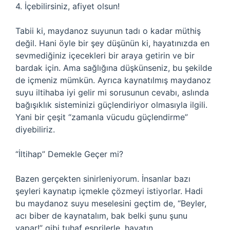
4. İçebilirsiniz, afiyet olsun!
Tabii ki, maydanoz suyunun tadı o kadar müthiş
değil. Hani öyle bir şey düşünün ki, hayatınızda en
sevmediğiniz içecekleri bir araya getirin ve bir
bardak için. Ama sağlığına düşkünseniz, bu şekilde
de içmeniz mümkün. Ayrıca kaynatılmış maydanoz
suyu iltihaba iyi gelir mi sorusunun cevabı, aslında
bağışıklık sisteminizi güçlendiriyor olmasıyla ilgili.
Yani bir çeşit “zamanla vücudu güçlendirme”
diyebiliriz.
“İltihap” Demekle Geçer mi?
Bazen gerçekten sinirleniyorum. İnsanlar bazı
şeyleri kaynatıp içmekle çözmeyi istiyorlar. Hadi
bu maydanoz suyu meselesini geçtim de, “Beyler,
acı biber de kaynatalım, bak belki şunu şunu
yapar!” gibi tuhaf esprilerle, hayatın