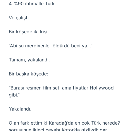
4. %90 ihtimalle Türk
Ve çalıştı.
Bir köşede iki kişi:
“Abi şu merdivenler öldürdü beni ya…”
Tamam, yakalandı.
Bir başka köşede:
“Burası resmen film seti ama fiyatlar Hollywood
gibi.”
Yakalandı.
O an fark ettim ki Karadağ’da en çok Türk nerede?
sorusunun ikinci cevabı Kotor’da gizliydi: dar