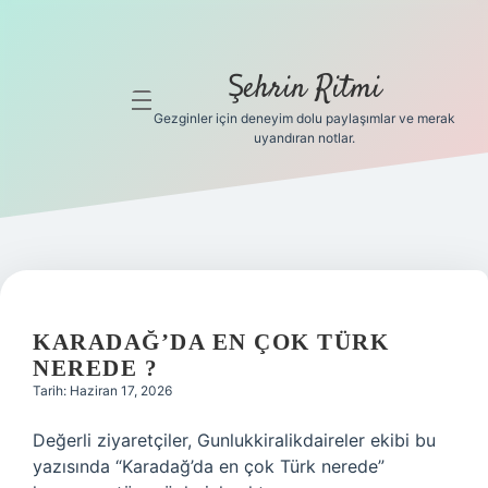
Şehrin Ritmi
menüyü
aç
Gezginler için deneyim dolu paylaşımlar ve merak
uyandıran notlar.
Anasayfa
Gizlilik
Politikası
Yasal Uyarı
KARADAĞ’DA EN ÇOK TÜRK
Hakkımızda
NEREDE ?
Tarih: Haziran 17, 2026
Hakkımızda
Değerli ziyaretçiler, Gunlukkiralikdaireler ekibi bu
yazısında “Karadağ’da en çok Türk nerede”