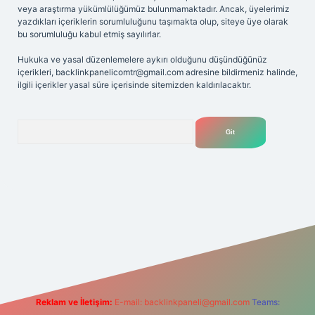
veya araştırma yükümlülüğümüz bulunmamaktadır. Ancak, üyelerimiz
yazdıkları içeriklerin sorumluluğunu taşımakta olup, siteye üye olarak
bu sorumluluğu kabul etmiş sayılırlar.
Hukuka ve yasal düzenlemelere aykırı olduğunu düşündüğünüz
içerikleri,
backlinkpanelicomtr@gmail.com
adresine bildirmeniz halinde,
ilgili içerikler yasal süre içerisinde sitemizden kaldırılacaktır.
Arama
giriş adresi
betexper.xyz
m elexbet
Reklam ve İletişim:
E-mail:
backlinkpaneli@gmail.com
Teams: