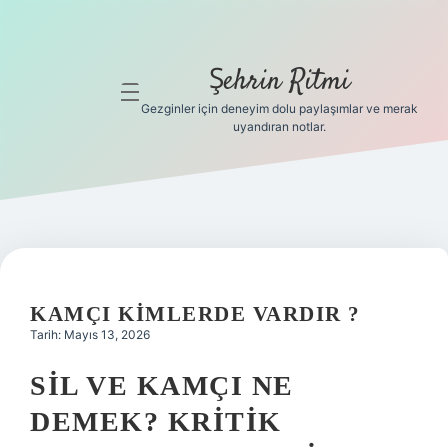
Şehrin Ritmi
menüyü
aç
Gezginler için deneyim dolu paylaşımlar ve merak
uyandıran notlar.
Anasayfa
Gizlilik
Politikası
Yasal Uyarı
KAMÇI KIMLERDE VARDIR ?
Hakkımızda
Tarih: Mayıs 13, 2026
Hakkımızda
SIL VE KAMÇI NE
DEMEK? KRITIK