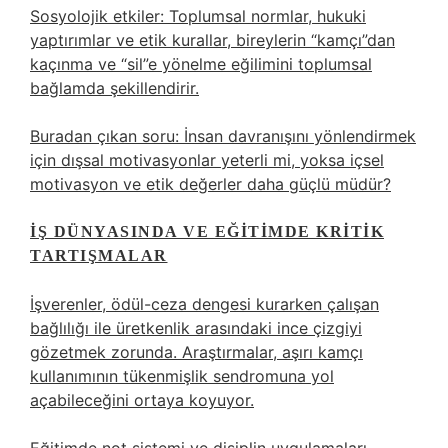
Sosyolojik etkiler: Toplumsal normlar, hukuki
yaptırımlar ve etik kurallar, bireylerin “kamçı”dan
kaçınma ve “sil”e yönelme eğilimini toplumsal
bağlamda şekillendirir.
Buradan çıkan soru: İnsan davranışını yönlendirmek
için dışsal motivasyonlar yeterli mi, yoksa içsel
motivasyon ve etik değerler daha güçlü müdür?
İŞ DÜNYASINDA VE EĞITIMDE KRITIK
TARTIŞMALAR
İşverenler, ödül-ceza dengesi kurarken çalışan
bağlılığı ile üretkenlik arasındaki ince çizgiyi
gözetmek zorunda. Araştırmalar, aşırı kamçı
kullanımının tükenmişlik sendromuna yol
açabileceğini ortaya koyuyor.