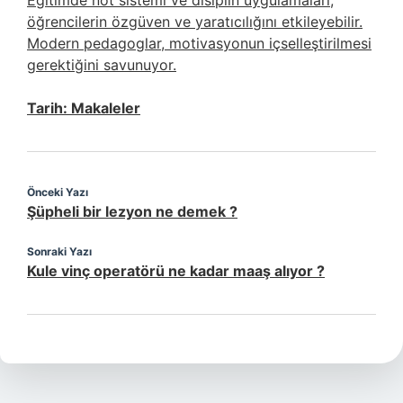
Eğitimde not sistemi ve disiplin uygulamaları,
öğrencilerin özgüven ve yaratıcılığını etkileyebilir.
Modern pedagoglar, motivasyonun içselleştirilmesi
gerektiğini savunuyor.
Tarih:
Makaleler
Önceki Yazı
Şüpheli bir lezyon ne demek ?
Sonraki Yazı
Kule vinç operatörü ne kadar maaş alıyor ?