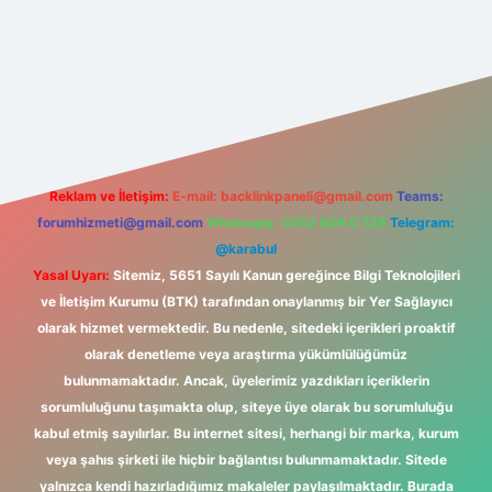
yeni giriş
Betexper giriş adresi
betexper.xyz
m elexbet
Reklam ve İletişim:
E-mail:
backlinkpaneli@gmail.com
Teams:
forumhizmeti@gmail.com
Whatsapp: 0262 606 0 726
Telegram:
@karabul
Yasal Uyarı:
Sitemiz, 5651 Sayılı Kanun gereğince Bilgi Teknolojileri
ve İletişim Kurumu (BTK) tarafından onaylanmış bir Yer Sağlayıcı
olarak hizmet vermektedir. Bu nedenle, sitedeki içerikleri proaktif
olarak denetleme veya araştırma yükümlülüğümüz
bulunmamaktadır. Ancak, üyelerimiz yazdıkları içeriklerin
sorumluluğunu taşımakta olup, siteye üye olarak bu sorumluluğu
kabul etmiş sayılırlar. Bu internet sitesi, herhangi bir marka, kurum
veya şahıs şirketi ile hiçbir bağlantısı bulunmamaktadır. Sitede
yalnızca kendi hazırladığımız makaleler paylaşılmaktadır. Burada