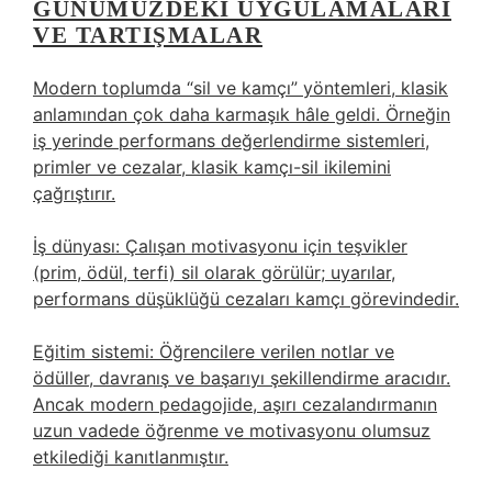
GÜNÜMÜZDEKI UYGULAMALARI
VE TARTIŞMALAR
Modern toplumda “sil ve kamçı” yöntemleri, klasik
anlamından çok daha karmaşık hâle geldi. Örneğin
iş yerinde performans değerlendirme sistemleri,
primler ve cezalar, klasik kamçı-sil ikilemini
çağrıştırır.
İş dünyası: Çalışan motivasyonu için teşvikler
(prim, ödül, terfi) sil olarak görülür; uyarılar,
performans düşüklüğü cezaları kamçı görevindedir.
Eğitim sistemi: Öğrencilere verilen notlar ve
ödüller, davranış ve başarıyı şekillendirme aracıdır.
Ancak modern pedagojide, aşırı cezalandırmanın
uzun vadede öğrenme ve motivasyonu olumsuz
etkilediği kanıtlanmıştır.