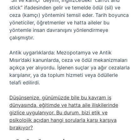
“Sil ve kamçı” deyimi, İngilizce’deki “carrot and
stick” ifadesinden gelir ve temelde ödül (sil) ve
ceza (kamçı) yöntemini temsil eder. Tarih boyunca
yöneticiler, öğretmenler ve hatta aileler bu
yöntemle insan davranışını yönlendirmeye
çalışmıştır.
Antik uygarlıklarda: Mezopotamya ve Antik
Mısır’daki kanunlarda, ceza ve ödül mekanizmaları
açıkça yer alıyordu. İşlenen suçlar ya ağır cezalarla
karşılanır, ya da toplum hizmeti veya ödüllerle
telafi edilirdi.
Düşünsenize, günümüzde bile bu kavram iş
dünyasında, eğitimde ve hatta aile ilişkilerinde
gizlice uygulanıyor. Bu durum, bizi etik ve
psikolojik açıdan hangi sorularla karşı karşıya
bırakıyor?