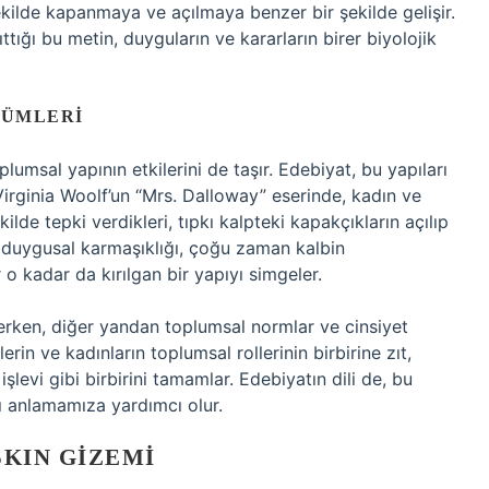
şekilde kapanmaya ve açılmaya benzer bir şekilde gelişir.
sıttığı bu metin, duyguların ve kararların birer biyolojik
ŞÜMLERI
plumsal yapının etkilerini de taşır. Edebiyat, bu yapıları
Virginia Woolf’un “Mrs. Dalloway” eserinde, kadın ve
kilde tepki verdikleri, tıpkı kalpteki kapakçıkların açılıp
n duygusal karmaşıklığı, çoğu zaman kalbin
r o kadar da kırılgan bir yapıyı simgeler.
tlerken, diğer yandan toplumsal normlar ve cinsiyet
lerin ve kadınların toplumsal rollerinin birbirine zıt,
işlevi gibi birbirini tamamlar. Edebiyatın dili de, bu
ı anlamamıza yardımcı olur.
ŞKIN GIZEMI