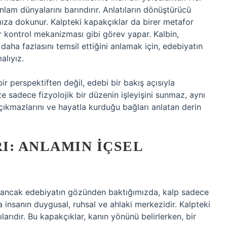
anlam dünyalarını barındırır. Anlatıların dönüştürücü
nyamıza dokunur. Kalpteki kapakçıklar da birer metafor
rer kontrol mekanizması gibi görev yapar. Kalbin,
aha fazlasını temsil ettiğini anlamak için, edebiyatın
alıyız.
ir perspektiften değil, edebi bir bakış açısıyla
ze sadece fizyolojik bir düzenin işleyişini sunmaz, aynı
çıkmazlarını ve hayatla kurduğu bağları anlatan derin
I: ANLAMIN İÇSEL
, ancak edebiyatın gözünden baktığımızda, kalp sadece
insanın duygusal, ruhsal ve ahlaki merkezidir. Kalpteki
arıdır. Bu kapakçıklar, kanın yönünü belirlerken, bir