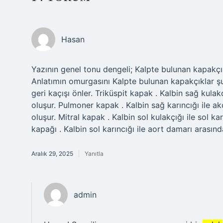
Hasan
Yazının genel tonu dengeli; Kalpte bulunan kapakçıkl
Anlatımın omurgasını Kalpte bulunan kapakçıklar şu
geri kaçışı önler. Triküspit kapak . Kalbin sağ kulak
oluşur. Pulmoner kapak . Kalbin sağ karıncığı ile 
oluşur. Mitral kapak . Kalbin sol kulakçığı ile sol ka
kapağı . Kalbin sol karıncığı ile aort damarı arasın
Aralık 29, 2025
Yanıtla
admin