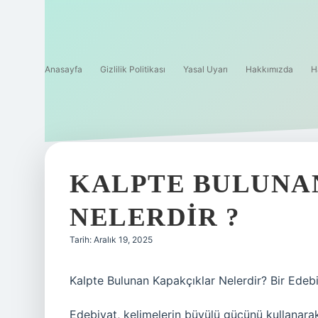
Anasayfa
Gizlilik Politikası
Yasal Uyarı
Hakkımızda
H
KALPTE BULUNA
NELERDIR ?
Tarih: Aralık 19, 2025
Kalpte Bulunan Kapakçıklar Nelerdir? Bir Edebi
Edebiyat, kelimelerin büyülü gücünü kullanarak 