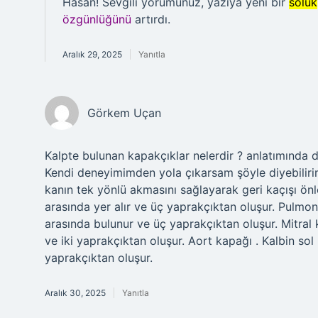
Hasan! Sevgili yorumunuz, yazıya yeni bir
soluk
özgünlüğünü
artırdı.
Aralık 29, 2025
Yanıtla
Görkem Uçan
Kalpte bulunan kapakçıklar nelerdir ? anlatımında 
Kendi deneyimimden yola çıkarsam şöyle diyebilirim
kanın tek yönlü akmasını sağlayarak geri kaçışı önle
arasında yer alır ve üç yaprakçıktan oluşur. Pulmon
arasında bulunur ve üç yaprakçıktan oluşur. Mitral ka
ve iki yaprakçıktan oluşur. Aort kapağı . Kalbin sol
yaprakçıktan oluşur.
Aralık 30, 2025
Yanıtla