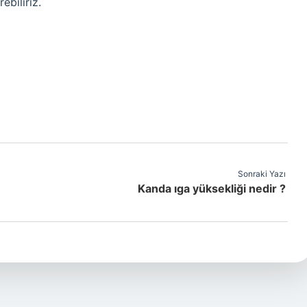
ebiliriz.
Sonraki Yazı
Kanda ıga yüksekliği nedir ?