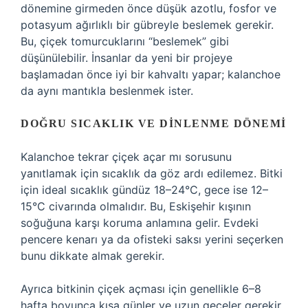
dönemine girmeden önce düşük azotlu, fosfor ve
potasyum ağırlıklı bir gübreyle beslemek gerekir.
Bu, çiçek tomurcuklarını “beslemek” gibi
düşünülebilir. İnsanlar da yeni bir projeye
başlamadan önce iyi bir kahvaltı yapar; kalanchoe
da aynı mantıkla beslenmek ister.
DOĞRU SICAKLIK VE DINLENME DÖNEMI
Kalanchoe tekrar çiçek açar mı sorusunu
yanıtlamak için sıcaklık da göz ardı edilemez. Bitki
için ideal sıcaklık gündüz 18–24°C, gece ise 12–
15°C civarında olmalıdır. Bu, Eskişehir kışının
soğuğuna karşı koruma anlamına gelir. Evdeki
pencere kenarı ya da ofisteki saksı yerini seçerken
bunu dikkate almak gerekir.
Ayrıca bitkinin çiçek açması için genellikle 6–8
hafta boyunca kısa günler ve uzun geceler gerekir.