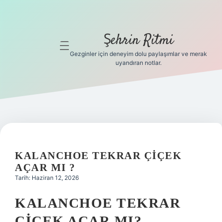
Şehrin Ritmi
menüyü
aç
Gezginler için deneyim dolu paylaşımlar ve merak
uyandıran notlar.
Anasayfa
Gizlilik
Politikası
Yasal Uyarı
KALANCHOE TEKRAR ÇIÇEK
Hakkımızda
AÇAR MI ?
Tarih: Haziran 12, 2026
Hakkımızda
KALANCHOE TEKRAR
ÇIÇEK AÇAR MI?