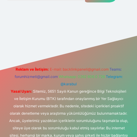
etexper giriş adresi
betexper.xyz
m elexbet
Reklam ve İletişim:
E-mail:
backlinkpaneli@gmail.com
Teams:
forumhizmeti@gmail.com
Whatsapp: 0262 606 0 726
Telegram:
@karabul
Yasal Uyarı:
Sitemiz, 5651 Sayılı Kanun gereğince Bilgi Teknolojileri
ve İletişim Kurumu (BTK) tarafından onaylanmış bir Yer Sağlayıcı
olarak hizmet vermektedir. Bu nedenle, sitedeki içerikleri proaktif
olarak denetleme veya araştırma yükümlülüğümüz bulunmamaktadır.
Ancak, üyelerimiz yazdıkları içeriklerin sorumluluğunu taşımakta olup,
siteye üye olarak bu sorumluluğu kabul etmiş sayılırlar. Bu internet
sitesi, herhangi bir marka, kurum veya şahıs şirketi ile hiçbir bağlantısı