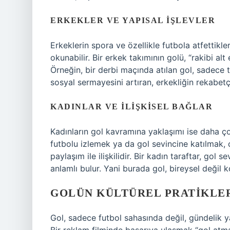
ERKEKLER VE YAPISAL İŞLEVLER
Erkeklerin spora ve özellikle futbola atfettikl
okunabilir. Bir erkek takımının golü, “rakibi alt
Örneğin, bir derbi maçında atılan gol, sadece 
sosyal sermayesini artıran, erkekliğin rekabetç
KADINLAR VE İLIŞKISEL BAĞLAR
Kadınların gol kavramına yaklaşımı ise daha çok
futbolu izlemek ya da gol sevincine katılmak,
paylaşım ile ilişkilidir. Bir kadın taraftar, gol s
anlamlı bulur. Yani burada gol, bireysel değil k
GOLÜN KÜLTÜREL PRATIKLER
Gol, sadece futbol sahasında değil, gündelik y