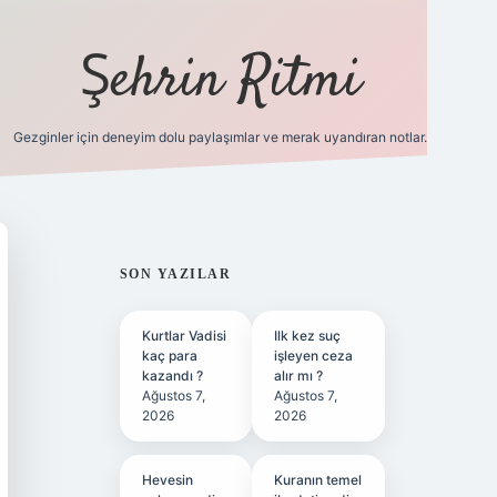
Şehrin Ritmi
Gezginler için deneyim dolu paylaşımlar ve merak uyandıran notlar.
betci
vdcasino güncel giriş
ilbet casino
ilbet yeni giriş
Bet
SIDEBAR
SON YAZILAR
Kurtlar Vadisi
Ilk kez suç
kaç para
işleyen ceza
kazandı ?
alır mı ?
Ağustos 7,
Ağustos 7,
2026
2026
Hevesin
Kuranın temel