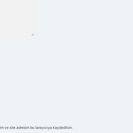
m ve site adresim bu tarayıcıya kaydedilsin.