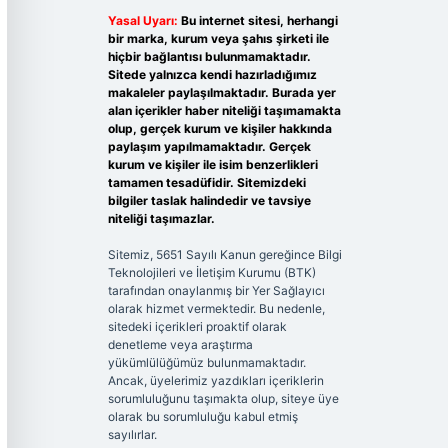
Yasal Uyarı:
Bu internet sitesi, herhangi
bir marka, kurum veya şahıs şirketi ile
hiçbir bağlantısı bulunmamaktadır.
Sitede yalnızca kendi hazırladığımız
makaleler paylaşılmaktadır. Burada yer
alan içerikler haber niteliği taşımamakta
olup, gerçek kurum ve kişiler hakkında
paylaşım yapılmamaktadır. Gerçek
kurum ve kişiler ile isim benzerlikleri
tamamen tesadüfidir. Sitemizdeki
bilgiler taslak halindedir ve tavsiye
niteliği taşımazlar.
Sitemiz, 5651 Sayılı Kanun gereğince Bilgi
Teknolojileri ve İletişim Kurumu (BTK)
tarafından onaylanmış bir Yer Sağlayıcı
olarak hizmet vermektedir. Bu nedenle,
sitedeki içerikleri proaktif olarak
denetleme veya araştırma
yükümlülüğümüz bulunmamaktadır.
Ancak, üyelerimiz yazdıkları içeriklerin
sorumluluğunu taşımakta olup, siteye üye
olarak bu sorumluluğu kabul etmiş
sayılırlar.