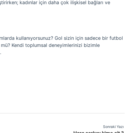
iştirirken; kadınlar için daha çok ilişkisel bağları ve
mlarda kullanıyorsunuz? Gol sizin için sadece bir futbol
 mü? Kendi toplumsal deneyimlerinizi bizimle
.
Sonraki Yazı