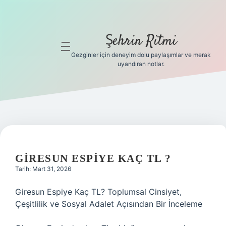
Şehrin Ritmi
menüyü
aç
Gezginler için deneyim dolu paylaşımlar ve merak
uyandıran notlar.
Anasayfa
Gizlilik
Politikası
Yasal Uyarı
GIRESUN ESPIYE KAÇ TL ?
Hakkımızda
Tarih: Mart 31, 2026
Hakkımızda
Giresun Espiye Kaç TL? Toplumsal Cinsiyet,
Çeşitlilik ve Sosyal Adalet Açısından Bir İnceleme