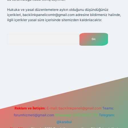
Hukuka ve yasal düzenlemelere aykırı olduğunu düşündüğünüz
içerikleri,
backlinkpanelicomtr@gmail.com
adresine bildirmeniz halinde,
ilgili içerikler yasal süre içerisinde sitemizden kaldırılacaktır.
Arama
Betexper giriş adresi
betexper.xyz
m elexbet
Reklam ve İletişim:
E-mail:
backlinkpaneli@gmail.com
Teams:
forumhizmeti@gmail.com
Whatsapp: 0262 606 0 726
Telegram:
@karabul