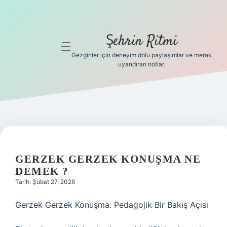
Şehrin Ritmi
menüyü
aç
Gezginler için deneyim dolu paylaşımlar ve merak
uyandıran notlar.
Anasayfa
Gizlilik
Politikası
Yasal Uyarı
GERZEK GERZEK KONUŞMA NE
Hakkımızda
DEMEK ?
Tarih: Şubat 27, 2026
Hakkımızda
Gerzek Gerzek Konuşma: Pedagojik Bir Bakış Açısı