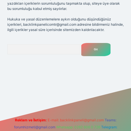
yazdıkları içeriklerin sorumluluğunu taşımakta olup, siteye üye olarak
bu sorumluluğu kabul etmiş sayılırlar.
Hukuka ve yasal düzenlemelere aykırı olduğunu düşündüğünüz
içerikleri,
backlinkpanelicomtr@gmail.com
adresine bildirmeniz halinde,
ilgili içerikler yasal süre içerisinde sitemizden kaldırılacaktır.
Arama
etexper giriş adresi
betexper.xyz
m elexbet
Reklam ve İletişim:
E-mail:
backlinkpaneli@gmail.com
Teams:
forumhizmeti@gmail.com
Whatsapp: 0262 606 0 726
Telegram: