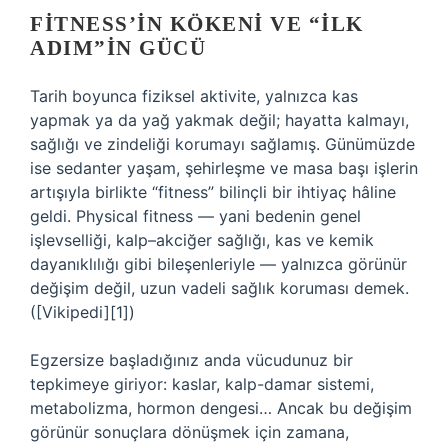
FITNESS’IN KÖKENI VE “İLK
ADIM”IN GÜCÜ
Tarih boyunca fiziksel aktivite, yalnızca kas
yapmak ya da yağ yakmak değil; hayatta kalmayı,
sağlığı ve zindeliği korumayı sağlamış. Günümüzde
ise sedanter yaşam, şehirleşme ve masa başı işlerin
artışıyla birlikte “fitness” bilinçli bir ihtiyaç hâline
geldi. Physical fitness — yani bedenin genel
işlevselliği, kalp–akciğer sağlığı, kas ve kemik
dayanıklılığı gibi bileşenleriyle — yalnızca görünür
değişim değil, uzun vadeli sağlık koruması demek.
([Vikipedi][1])
Egzersize başladığınız anda vücudunuz bir
tepkimeye giriyor: kaslar, kalp-damar sistemi,
metabolizma, hormon dengesi… Ancak bu değişim
görünür sonuçlara dönüşmek için zamana,