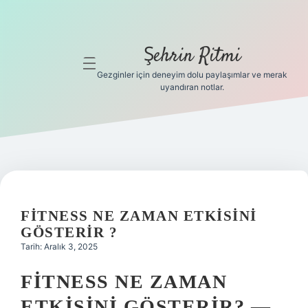
Şehrin Ritmi
menüyü
aç
Gezginler için deneyim dolu paylaşımlar ve merak
uyandıran notlar.
Anasayfa
Gizlilik
Politikası
Yasal Uyarı
FITNESS NE ZAMAN ETKISINI
Hakkımızda
GÖSTERIR ?
Tarih: Aralık 3, 2025
Hakkımızda
FITNESS NE ZAMAN
ETKISINI GÖSTERIR? —