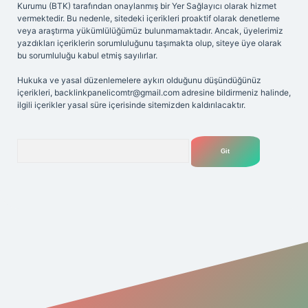
Kurumu (BTK) tarafından onaylanmış bir Yer Sağlayıcı olarak hizmet
vermektedir. Bu nedenle, sitedeki içerikleri proaktif olarak denetleme
veya araştırma yükümlülüğümüz bulunmamaktadır. Ancak, üyelerimiz
yazdıkları içeriklerin sorumluluğunu taşımakta olup, siteye üye olarak
bu sorumluluğu kabul etmiş sayılırlar.
Hukuka ve yasal düzenlemelere aykırı olduğunu düşündüğünüz
içerikleri,
backlinkpanelicomtr@gmail.com
adresine bildirmeniz halinde,
ilgili içerikler yasal süre içerisinde sitemizden kaldırılacaktır.
Arama
exper giriş adresi
betexper.xyz
m elexbet