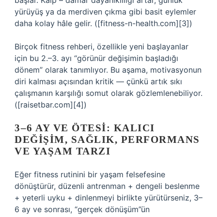
başlar. Kalp – damar dayanıklılığı artar, günlük
yürüyüş ya da merdiven çıkma gibi basit eylemler
daha kolay hâle gelir. ([fitness-n-health.com][3])
Birçok fitness rehberi, özellikle yeni başlayanlar
için bu 2.–3. ayı “görünür değişimin başladığı
dönem” olarak tanımlıyor. Bu aşama, motivasyonun
diri kalması açısından kritik — çünkü artık sıkı
çalışmanın karşılığı somut olarak gözlemlenebiliyor.
([raisetbar.com][4])
3–6 AY VE ÖTESI: KALICI
DEĞIŞIM, SAĞLIK, PERFORMANS
VE YAŞAM TARZI
Eğer fitness rutinini bir yaşam felsefesine
dönüştürür, düzenli antrenman + dengeli beslenme
+ yeterli uyku + dinlenmeyi birlikte yürütürseniz, 3–
6 ay ve sonrası, “gerçek dönüşüm”ün