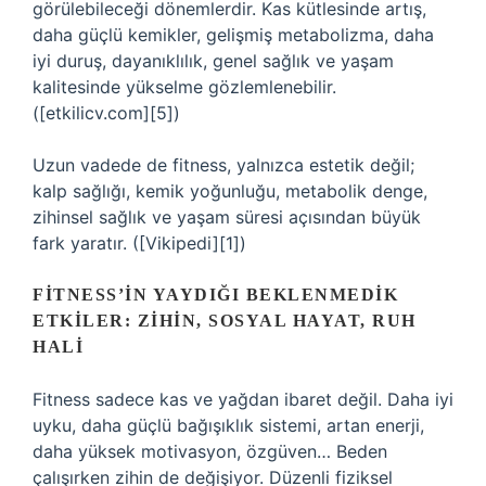
görülebileceği dönemlerdir. Kas kütlesinde artış,
daha güçlü kemikler, gelişmiş metabolizma, daha
iyi duruş, dayanıklılık, genel sağlık ve yaşam
kalitesinde yükselme gözlemlenebilir.
([etkilicv.com][5])
Uzun vadede de fitness, yalnızca estetik değil;
kalp sağlığı, kemik yoğunluğu, metabolik denge,
zihinsel sağlık ve yaşam süresi açısından büyük
fark yaratır. ([Vikipedi][1])
FITNESS’IN YAYDIĞI BEKLENMEDIK
ETKILER: ZIHIN, SOSYAL HAYAT, RUH
HALI
Fitness sadece kas ve yağdan ibaret değil. Daha iyi
uyku, daha güçlü bağışıklık sistemi, artan enerji,
daha yüksek motivasyon, özgüven… Beden
çalışırken zihin de değişiyor. Düzenli fiziksel