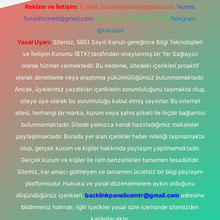
Reklam ve İletişim:
E-mail:
backlinkpaneli@gmail.com
Teams:
forumhizmeti@gmail.com
Whatsapp: 0262 606 0 726
Telegram:
@karabul
Yasal Uyarı:
Sitemiz, 5651 Sayılı Kanun gereğince Bilgi Teknolojileri
ve İletişim Kurumu (BTK) tarafından onaylanmış bir Yer Sağlayıcı
olarak hizmet vermektedir. Bu nedenle, sitedeki içerikleri proaktif
olarak denetleme veya araştırma yükümlülüğümüz bulunmamaktadır.
Ancak, üyelerimiz yazdıkları içeriklerin sorumluluğunu taşımakta olup,
siteye üye olarak bu sorumluluğu kabul etmiş sayılırlar. Bu internet
sitesi, herhangi bir marka, kurum veya şahıs şirketi ile hiçbir bağlantısı
bulunmamaktadır. Sitede yalnızca kendi hazırladığımız makaleler
paylaşılmaktadır. Burada yer alan içerikler haber niteliği taşımamakta
olup, gerçek kurum ve kişiler hakkında paylaşım yapılmamaktadır.
Gerçek kurum ve kişiler ile isim benzerlikleri tamamen tesadüfidir.
Sitemiz, kar amacı gütmeyen ve tamamen ücretsiz bir bilgi paylaşım
platformudur. Hukuka ve yasal düzenlemelere aykırı olduğunu
düşündüğünüz içerikleri,
backlinkpanelicomtr@gmail.com
adresine
bildirmeniz halinde, ilgili içerikler yasal süre içerisinde sitemizden
kaldırılacaktır.