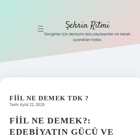
Şehrin Ritmi
menüyü
aç
Gezginler için deneyim dolu paylaşımlar ve merak
uyandıran notlar.
Anasayfa
Gizlilik
Politikası
Yasal Uyarı
FIIL NE DEMEK TDK ?
Hakkımızda
Tarih: Eylül 22, 2025
Hakkımızda
FIIL NE DEMEK?:
EDEBIYATIN GÜCÜ VE