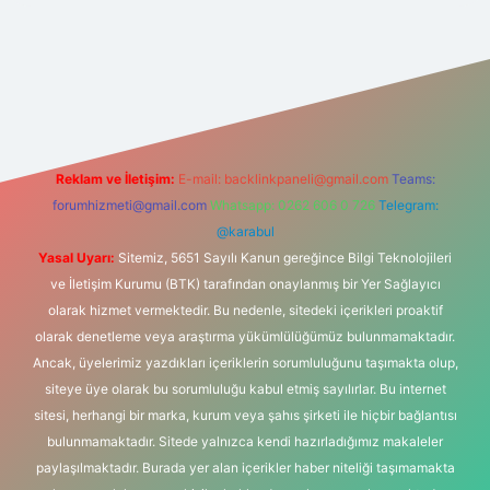
exper giriş adresi
betexper.xyz
m elexbet
Reklam ve İletişim:
E-mail:
backlinkpaneli@gmail.com
Teams:
forumhizmeti@gmail.com
Whatsapp: 0262 606 0 726
Telegram:
@karabul
Yasal Uyarı:
Sitemiz, 5651 Sayılı Kanun gereğince Bilgi Teknolojileri
ve İletişim Kurumu (BTK) tarafından onaylanmış bir Yer Sağlayıcı
olarak hizmet vermektedir. Bu nedenle, sitedeki içerikleri proaktif
olarak denetleme veya araştırma yükümlülüğümüz bulunmamaktadır.
Ancak, üyelerimiz yazdıkları içeriklerin sorumluluğunu taşımakta olup,
siteye üye olarak bu sorumluluğu kabul etmiş sayılırlar. Bu internet
sitesi, herhangi bir marka, kurum veya şahıs şirketi ile hiçbir bağlantısı
bulunmamaktadır. Sitede yalnızca kendi hazırladığımız makaleler
paylaşılmaktadır. Burada yer alan içerikler haber niteliği taşımamakta