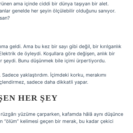
rünen ama içinde ciddi bir dünya taşıyan bir alet.
nlar genelde her şeyin ölçülebilir olduğunu sanıyor.
nsan?
ma geldi. Ama bu kez bir sayı gibi değil, bir kırılganlık
 Elektrik de öyleydi. Koşullara göre değişen, anlık bir
r şeydi. Bunu düşünmek bile içimi ürpertiyordu.
 Sadece yaklaştırdım. İçimdeki korku, merakımı
güçlendirmez, sadece daha dikkatli yapar.
IŞEN HER ŞEY
ert rüzgârı yüzüme çarparken, kafamda hâlâ aynı düşünce
en “ölüm” kelimesi geçen bir merak, bu kadar çekici