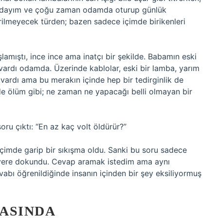
aşındayım ve çoğu zaman odamda oturup günlük
ilmeyecek türden; bazen sadece içimde birikenleri
lamıştı, ince ince ama inatçı bir şekilde. Babamın eski
ardı odamda. Üzerinde kablolar, eski bir lamba, yarım
 vardı ama bu merakın içinde hep bir tedirginlik de
de ölüm gibi; ne zaman ne yapacağı belli olmayan bir
oru çıktı: “En az kaç volt öldürür?”
çimde garip bir sıkışma oldu. Sanki bu soru sadece
r yere dokundu. Cevap aramak istedim ama aynı
bı öğrenildiğinde insanın içinden bir şey eksiliyormuş
ASINDA