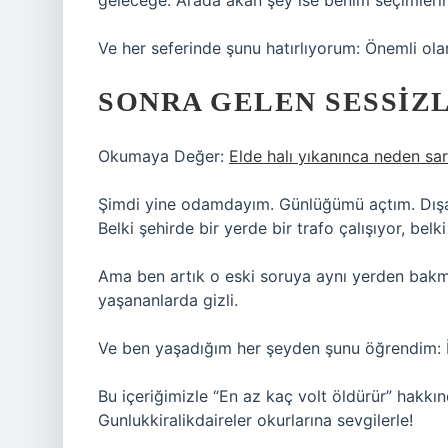
geleceğe. Arada akan şey ise benim seçimlerim
Ve her seferinde şunu hatırlıyorum: Önemli olan
SONRA GELEN SESSIZ
Okumaya Değer:
Elde halı yıkanınca neden sar
Şimdi yine odamdayım. Günlüğümü açtım. Dışarıd
Belki şehirde bir yerde bir trafo çalışıyor, bel
Ama ben artık o eski soruya aynı yerden bakmı
yaşananlarda gizli.
Ve ben yaşadığım her şeyden şunu öğrendim: İ
Bu içeriğimizle “En az kaç volt öldürür” hakkın
Gunlukkiralikdaireler okurlarına sevgilerle!