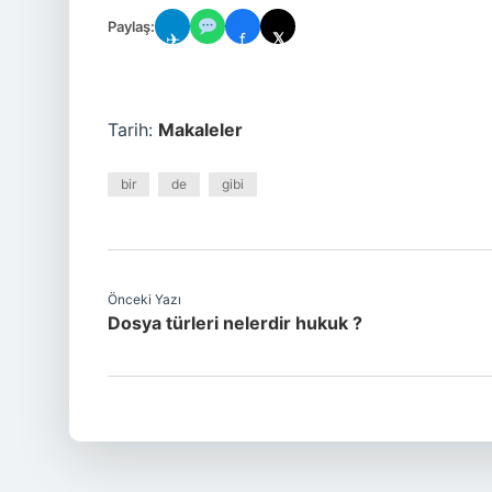
Paylaş:
✈
f
𝕏
Tarih:
Makaleler
bir
de
gibi
Önceki Yazı
Dosya türleri nelerdir hukuk ?