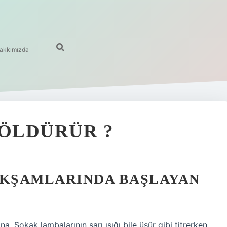
akkımızda
 ÖLDÜRÜR ?
AKŞAMLARINDA BAŞLAYAN
a. Sokak lambalarının sarı ışığı bile üşür gibi titrerken,