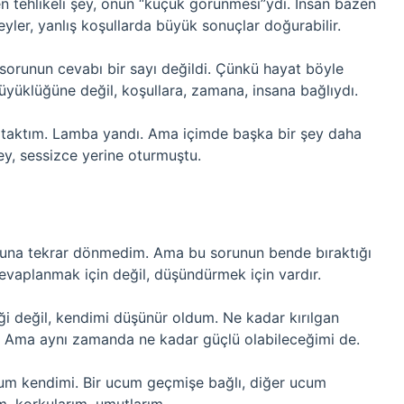
en tehlikeli şey, onun “küçük görünmesi”ydi. İnsan bazen
yler, yanlış koşullarda büyük sonuçlar doğurabilir.
a sorunun cevabı bir sayı değildi. Çünkü hayat böyle
üyüklüğüne değil, koşullara, zamana, insana bağlıydı.
 taktım. Lamba yandı. Ama içimde başka bir şey daha
y, sessizce yerine oturmuştu.
suna tekrar dönmedim. Ama bu sorunun bende bıraktığı
cevaplanmak için değil, düşündürmek için vardır.
ği değil, kendimi düşünür oldum. Ne kadar kırılgan
… Ama aynı zamanda ne kadar güçlü olabileceğimi de.
rum kendimi. Bir ucum geçmişe bağlı, diğer ucum