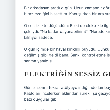
Bir arkadaşım aradı o gün. Uzun zamandır gör
biraz ezdiğini hissettim. Konuşurken bir ara sus
O sessizlikte düşündüm: Belki de elektrikle ilgili
şekliydi. “Ne kadar dayanabilirim?” “Nerede kır
kılıfıydı sadece.
O gün içimde bir hayal kırıklığı büyüdü. Çün
değilmiş gibi geldi bana. Sanki kontrol etme i
sanma yanılgısı.
ELEKTRIĞIN SESSIZ 
Günler sonra tekrar atölyeye indiğimde lambay
Kabloları incelerken aklımdan sürekli şu geçiy
bazı duygular gibi.