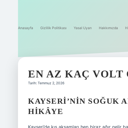
Anasayfa
Gizlilik Politikası
Yasal Uyarı
Hakkımızda
H
EN AZ KAÇ VOLT
Tarih: Temmuz 2, 2026
KAYSERI’NIN SOĞUK 
HIKÂYE
Kayseri’de kış akşamları hep biraz ağır gelir ban