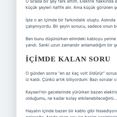
O sırada bir şey fark ettim. Elektrik hakkında 
küçük şeyleri hafife alır. Ama küçük görünen şe
İşte o an içimde bir farkındalık oluştu. Aslınd
çalışmıyordu. Bir şeyin sonucu, sadece onun b
Ben bunu düşünürken elimdeki kabloyu yerine
yandı. Sanki uzun zamandır anlamadığım bir şe
İÇIMDE KALAN SORU
O günden sonra “en az kaç volt öldürür” soru
iz kaldı. Çünkü artık biliyordum: Bazı sorular 
Kayseri’nin gecelerinde yürürken bazen elektri
olduğumu, ne kadar kolay etkilenebileceğimi
Hayatın içinde bazen bir kablo gibi hissediyo