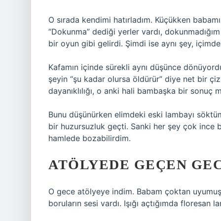
O sırada kendimi hatırladım. Küçükken babamı
“Dokunma” dediği yerler vardı, dokunmadığım 
bir oyun gibi gelirdi. Şimdi ise aynı şey, içimd
Kafamın içinde sürekli aynı düşünce dönüyordu: 
şeyin “şu kadar olursa öldürür” diye net bir çiz
dayanıklılığı, o anki hali bambaşka bir sonuç m
Bunu düşünürken elimdeki eski lambayı söktüm.
bir huzursuzluk geçti. Sanki her şey çok ince 
hamlede bozabilirdim.
ATÖLYEDE GEÇEN GE
O gece atölyeye indim. Babam çoktan uyumuştu
boruların sesi vardı. Işığı açtığımda floresan la