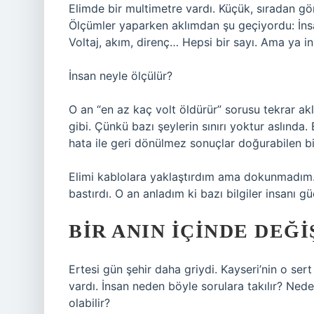
Elimde bir multimetre vardı. Küçük, sıradan gö
Ölçümler yaparken aklımdan şu geçiyordu: İnsa
Voltaj, akım, direnç… Hepsi bir sayı. Ama ya i
İnsan neyle ölçülür?
O an “en az kaç volt öldürür” sorusu tekrar aklı
gibi. Çünkü bazı şeylerin sınırı yoktur aslında.
hata ile geri dönülmez sonuçlar doğurabilen bi
Elimi kablolara yaklaştırdım ama dokunmadım.
bastırdı. O an anladım ki bazı bilgiler insanı 
BIR ANIN İÇINDE DEĞ
Ertesi gün şehir daha griydi. Kayseri’nin o s
vardı. İnsan neden böyle sorulara takılır? Ned
olabilir?