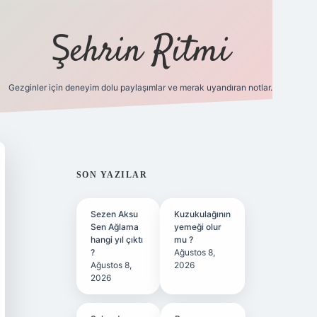
Şehrin Ritmi
Gezginler için deneyim dolu paylaşımlar ve merak uyandıran notlar.
betci
vdcasino güncel giriş
ilbet casino
ilbet yeni giriş
Betex
SIDEBAR
SON YAZILAR
Sezen Aksu
Kuzukulağının
Sen Ağlama
yemeği olur
hangi yıl çıktı
mu ?
?
Ağustos 8,
Ağustos 8,
2026
2026