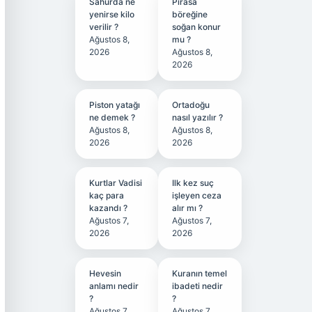
Sahurda ne
Pırasa
yenirse kilo
böreğine
verilir ?
soğan konur
Ağustos 8,
mu ?
2026
Ağustos 8,
2026
Piston yatağı
Ortadoğu
ne demek ?
nasıl yazılır ?
Ağustos 8,
Ağustos 8,
2026
2026
Kurtlar Vadisi
Ilk kez suç
kaç para
işleyen ceza
kazandı ?
alır mı ?
Ağustos 7,
Ağustos 7,
2026
2026
Hevesin
Kuranın temel
anlamı nedir
ibadeti nedir
?
?
Ağustos 7,
Ağustos 7,