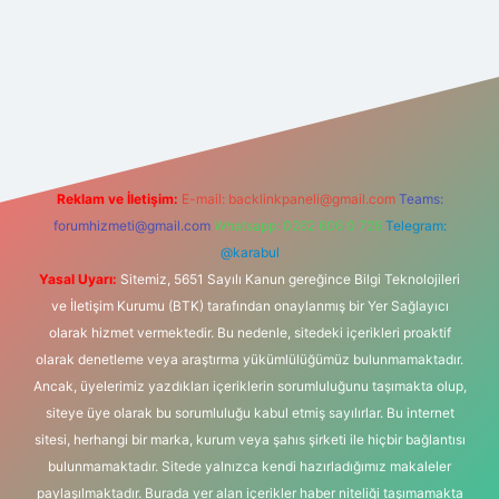
iş adresi
betexper.xyz
m elexbet
Reklam ve İletişim:
E-mail:
backlinkpaneli@gmail.com
Teams:
forumhizmeti@gmail.com
Whatsapp: 0262 606 0 726
Telegram:
@karabul
Yasal Uyarı:
Sitemiz, 5651 Sayılı Kanun gereğince Bilgi Teknolojileri
ve İletişim Kurumu (BTK) tarafından onaylanmış bir Yer Sağlayıcı
olarak hizmet vermektedir. Bu nedenle, sitedeki içerikleri proaktif
olarak denetleme veya araştırma yükümlülüğümüz bulunmamaktadır.
Ancak, üyelerimiz yazdıkları içeriklerin sorumluluğunu taşımakta olup,
siteye üye olarak bu sorumluluğu kabul etmiş sayılırlar. Bu internet
sitesi, herhangi bir marka, kurum veya şahıs şirketi ile hiçbir bağlantısı
bulunmamaktadır. Sitede yalnızca kendi hazırladığımız makaleler
paylaşılmaktadır. Burada yer alan içerikler haber niteliği taşımamakta