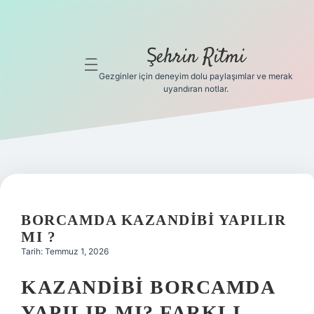
Şehrin Ritmi
menüyü
aç
Gezginler için deneyim dolu paylaşımlar ve merak
uyandıran notlar.
Anasayfa
Gizlilik
Politikası
Yasal Uyarı
BORCAMDA KAZANDIBI YAPILIR
Hakkımızda
MI ?
Tarih: Temmuz 1, 2026
Hakkımızda
KAZANDIBI BORCAMDA
YAPILIR MI? FARKLI