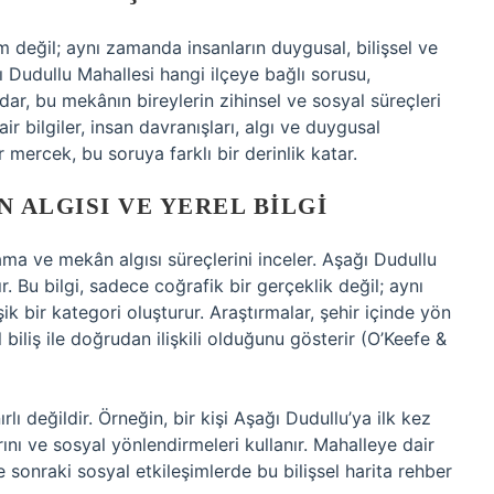
m değil; aynı zamanda insanların duygusal, bilişsel ve
ı Dudullu Mahallesi hangi ilçeye bağlı sorusu,
ar, bu mekânın bireylerin zihinsel ve sosyal süreçleri
r bilgiler, insan davranışları, algı ve duygusal
ir mercek, bu soruya farklı bir derinlik katar.
N ALGISI VE YEREL BILGI
rlama ve mekân algısı süreçlerini inceler. Aşağı Dudullu
r. Bu bilgi, sadece coğrafik bir gerçeklik değil; aynı
ik bir kategori oluşturur. Araştırmalar, şehir içinde yön
biliş ile doğrudan ilişkili olduğunu gösterir (O’Keefe &
ırlı değildir. Örneğin, bir kişi Aşağı Dudullu’ya ilk kez
ını ve sosyal yönlendirmeleri kullanır. Mahalleye dair
 ve sonraki sosyal etkileşimlerde bu bilişsel harita rehber