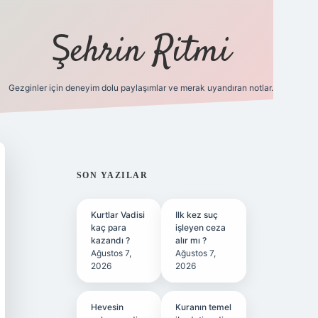
Şehrin Ritmi
Gezginler için deneyim dolu paylaşımlar ve merak uyandıran notlar.
betci
vdcasino güncel giriş
ilbet casino
ilbet yeni giriş
Betex
SIDEBAR
SON YAZILAR
Kurtlar Vadisi
Ilk kez suç
kaç para
işleyen ceza
kazandı ?
alır mı ?
Ağustos 7,
Ağustos 7,
2026
2026
Hevesin
Kuranın temel