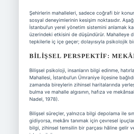
Şehirlerin mahalleleri, sadece coğrafi bir konu
sosyal deneyimlerinin kesişim noktasıdır. Aşağ
İstanbul’un yerel yönetim sistemini anlamak kad
üzerindeki etkisini de düşündürür. Mahalleye dai
tepkilerle iç içe geçer; dolayısıyla psikolojik b
BILIŞSEL PERSPEKTIF: MEKÂ
Bilişsel psikoloji, insanların bilgi edinme, hatı
Mahallesi, İstanbul’un Ümraniye ilçesine bağlıdı
zamanda bireylerin zihinsel haritalarında yerleş
bulma ve mahalle algısının, hafıza ve mekânsal 
Nadel, 1978).
Bilişsel süreçler, yalnızca bilgi depolama ile sın
gidiyorsa, mekânı tanımak için çevresel ipuçlar
bilgi, zihinsel temsilin bir parçası hâline gelir