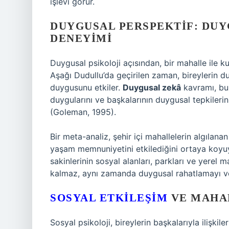
işlevi görür.
DUYGUSAL PERSPEKTIF:
DUY
DENEYIMI
Duygusal psikoloji açısından, bir mahalle ile kur
Aşağı Dudullu’da geçirilen zaman, bireylerin d
duygusunu etkiler.
Duygusal zekâ
kavramı, bu 
duygularını ve başkalarının duygusal tepkilerin
(Goleman, 1995).
Bir meta-analiz, şehir içi mahallelerin algılanan
yaşam memnuniyetini etkilediğini ortaya koyu
sakinlerinin sosyal alanları, parkları ve yerel 
kalmaz, aynı zamanda duygusal rahatlamayı ve 
SOSYAL ETKILEŞIM
VE MAHA
Sosyal psikoloji, bireylerin başkalarıyla ilişki