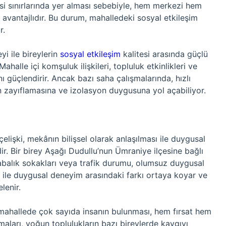
esi sınırlarında yer alması sebebiyle, hem merkezi hem
 avantajlıdır. Bu durum, mahalledeki sosyal etkileşim
r.
i ile bireylerin
sosyal etkileşim
kalitesi arasında güçlü
halle içi komşuluk ilişkileri, topluluk etkinlikleri ve
nı güçlendirir. Ancak bazı saha çalışmalarında, hızlı
 zayıflamasına ve izolasyon duygusuna yol açabiliyor.
çelişki, mekânın bilişsel olarak anlaşılması ile duygusal
ir. Bir birey Aşağı Dudullu’nun Ümraniye ilçesine bağlı
labalık sokakları veya trafik durumu, olumsuz duygusal
uk ile duygusal deneyim arasındaki farkı ortaya koyar ve
elenir.
r mahallede çok sayıda insanın bulunması, hem fırsat hem
şmaları, yoğun toplulukların bazı bireylerde kaygıyı