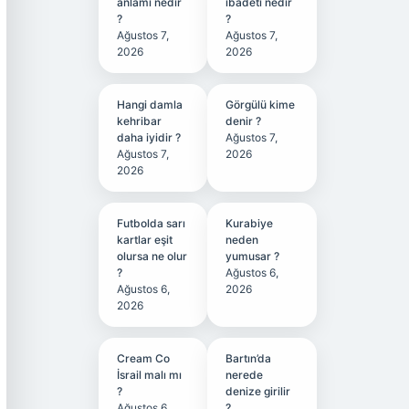
anlamı nedir
ibadeti nedir
?
?
Ağustos 7,
Ağustos 7,
2026
2026
Hangi damla
Görgülü kime
kehribar
denir ?
daha iyidir ?
Ağustos 7,
Ağustos 7,
2026
2026
Futbolda sarı
Kurabiye
kartlar eşit
neden
olursa ne olur
yumusar ?
?
Ağustos 6,
Ağustos 6,
2026
2026
Cream Co
Bartın’da
İsrail malı mı
nerede
?
denize girilir
Ağustos 6,
?