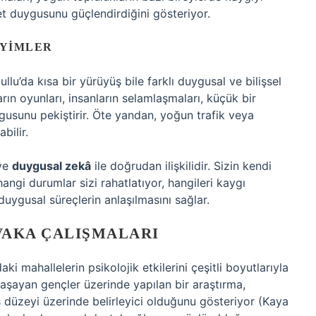
yet duygusunu güçlendirdiğini gösteriyor.
EYIMLER
u’da kısa bir yürüyüş bile farklı duygusal ve bilişsel
rın oyunları, insanların selamlaşmaları, küçük bir
ygusunu pekiştirir. Öte yandan, yoğun trafik veya
bilir.
 ve
duygusal zekâ
ile doğrudan ilişkilidir. Sizin kendi
angi durumlar sizi rahatlatıyor, hangileri kaygı
duygusal süreçlerin anlaşılmasını sağlar.
VAKA ÇALIŞMALARI
aki mahallelerin psikolojik etkilerini çeşitli boyutlarıyla
aşayan gençler üzerinde yapılan bir araştırma,
es düzeyi üzerinde belirleyici olduğunu gösteriyor (Kaya