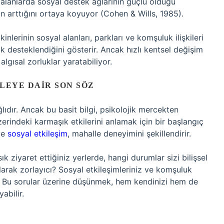
l alanlarda sosyal destek ağlarının güçlü olduğu
ın arttığını ortaya koyuyor (Cohen & Wills, 1985).
nlerinin sosyal alanları, parkları ve komşuluk ilişkileri
k desteklendiğini gösterir. Ancak hızlı kentsel değişim
lgısal zorluklar yaratabiliyor.
LEYE DAIR SON SÖZ
ıdır. Ancak bu basit bilgi, psikolojik mercekten
erindeki karmaşık etkilerini anlamak için bir başlangıç
 ve
sosyal etkileşim
, mahalle deneyimini şekillendirir.
 ziyaret ettiğiniz yerlerde, hangi durumlar sizi bilişsel
larak zorlayıcı? Sosyal etkileşimleriniz ve komşuluk
yor? Bu sorular üzerine düşünmek, hem kendinizi hem de
abilir.