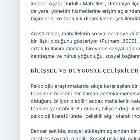
inceler. Aşağı Dudullu Mahallesi, Ümraniye ilç
de yerel yönetim hizmetlerine erişim açısından
biçimlerini ve topluluk dinamiklerini şekillendiri
Araştırmalar, mahallelerin sosyal sermaye düzey
bir ilişki olduğunu gösteriyor (Putnam, 2000). Ma
ortak kullanım alanları, bireylerin sosyal ağları
kentleşme ve nüfus yoğunluğu, sosyal bağların
BILIŞSEL VE DUYGUSAL ÇELIŞKILER
Psikolojik araştırmalarda sıkça karşılaşılan bir 
tepkilerin birbirini her zaman desteklememesid
olduğunu biliyor olabilir; ancak mahallenin ka
tepkiler yaratabilir. Bu durum, bilişsel doğrul
psikoloji literatüründe “çelişkili algı” olarak inc
Benzer şekilde, sosyal etkileşim açısından bi
de stres kaynağı olabilir. Sosyal psikoloji çalı