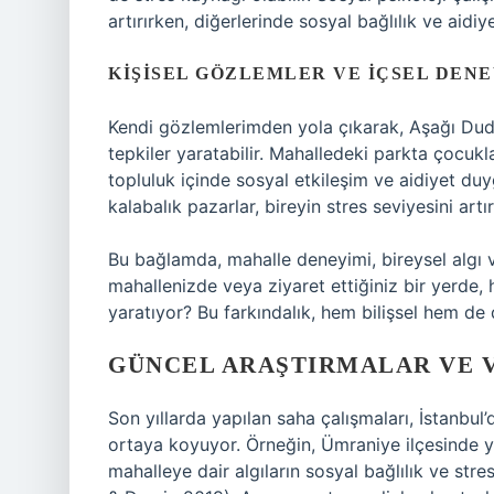
artırırken, diğerlerinde sosyal bağlılık ve aidi
KIŞISEL GÖZLEMLER VE İÇSEL DEN
Kendi gözlemlerimden yola çıkarak, Aşağı Dudull
tepkiler yaratabilir. Mahalledeki parkta çocukla
topluluk içinde sosyal etkileşim ve aidiyet du
kalabalık pazarlar, bireyin stres seviyesini artıra
Bu bağlamda, mahalle deneyimi, bireysel algı
mahallenizde veya ziyaret ettiğiniz bir yerde, h
yaratıyor? Bu farkındalık, hem bilişsel hem de 
GÜNCEL ARAŞTIRMALAR VE 
Son yıllarda yapılan saha çalışmaları, İstanbul’d
ortaya koyuyor. Örneğin, Ümraniye ilçesinde y
mahalleye dair algıların sosyal bağlılık ve str