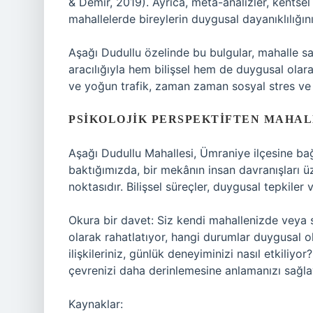
& Demir, 2019). Ayrıca, meta-analizler, kentse
mahallelerde bireylerin duygusal dayanıklılığın
Aşağı Dudullu özelinde bu bulgular, mahalle saki
aracılığıyla hem bilişsel hem de duygusal olara
ve yoğun trafik, zaman zaman sosyal stres ve a
PSIKOLOJIK PERSPEKTIFTEN MAHAL
Aşağı Dudullu Mahallesi, Ümraniye ilçesine bağl
baktığımızda, bir mekânın insan davranışları üz
noktasıdır. Bilişsel süreçler, duygusal tepkiler
Okura bir davet: Siz kendi mahallenizde veya sık
olarak rahatlatıyor, hangi durumlar duygusal o
ilişkileriniz, günlük deneyiminizi nasıl etkili
çevrenizi daha derinlemesine anlamanızı sağlay
Kaynaklar: