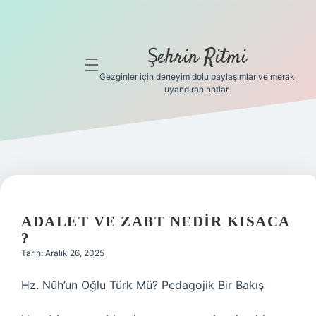
Şehrin Ritmi
menüyü
aç
Gezginler için deneyim dolu paylaşımlar ve merak
uyandıran notlar.
Anasayfa
Gizlilik
Politikası
Yasal Uyarı
ADALET VE ZABT NEDIR KISACA
Hakkımızda
?
Tarih: Aralık 26, 2025
Hakkımızda
Hz. Nûh’un Oğlu Türk Mü? Pedagojik Bir Bakış