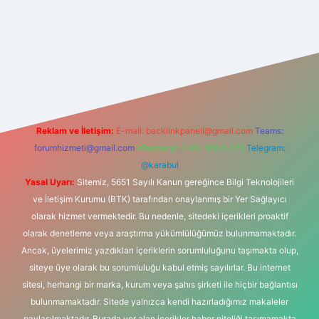
iriş adresi
betexper.xyz
m elexbet
Reklam ve İletişim:
E-mail:
backlinkpaneli@gmail.com
Teams:
forumhizmeti@gmail.com
Whatsapp: 0262 606 0 726
Telegram:
@karabul
Yasal Uyarı:
Sitemiz, 5651 Sayılı Kanun gereğince Bilgi Teknolojileri
ve İletişim Kurumu (BTK) tarafından onaylanmış bir Yer Sağlayıcı
olarak hizmet vermektedir. Bu nedenle, sitedeki içerikleri proaktif
olarak denetleme veya araştırma yükümlülüğümüz bulunmamaktadır.
Ancak, üyelerimiz yazdıkları içeriklerin sorumluluğunu taşımakta olup,
siteye üye olarak bu sorumluluğu kabul etmiş sayılırlar. Bu internet
sitesi, herhangi bir marka, kurum veya şahıs şirketi ile hiçbir bağlantısı
bulunmamaktadır. Sitede yalnızca kendi hazırladığımız makaleler
paylaşılmaktadır. Burada yer alan içerikler haber niteliği taşımamakta