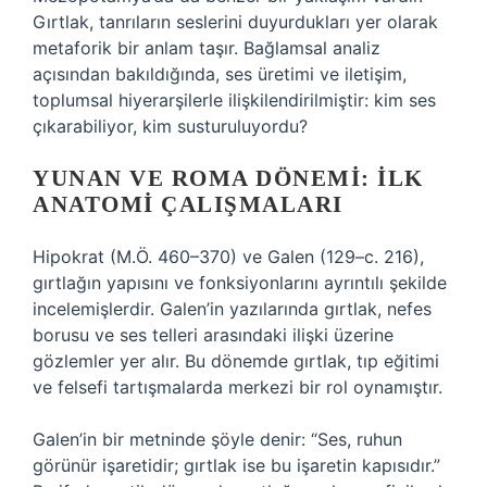
Gırtlak, tanrıların seslerini duyurdukları yer olarak
metaforik bir anlam taşır.
Bağlamsal analiz
açısından bakıldığında, ses üretimi ve iletişim,
toplumsal hiyerarşilerle ilişkilendirilmiştir: kim ses
çıkarabiliyor, kim susturuluyordu?
YUNAN VE ROMA DÖNEMI: İLK
ANATOMI ÇALIŞMALARI
Hipokrat (M.Ö. 460–370) ve Galen (129–c. 216),
gırtlağın yapısını ve fonksiyonlarını ayrıntılı şekilde
incelemişlerdir. Galen’in yazılarında gırtlak, nefes
borusu ve ses telleri arasındaki ilişki üzerine
gözlemler yer alır. Bu dönemde gırtlak, tıp eğitimi
ve felsefi tartışmalarda merkezi bir rol oynamıştır.
Galen’in bir metninde şöyle denir: “Ses, ruhun
görünür işaretidir; gırtlak ise bu işaretin kapısıdır.”