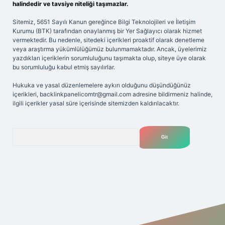
halindedir ve tavsiye niteliği taşımazlar.
Sitemiz, 5651 Sayılı Kanun gereğince Bilgi Teknolojileri ve İletişim
Kurumu (BTK) tarafından onaylanmış bir Yer Sağlayıcı olarak hizmet
vermektedir. Bu nedenle, sitedeki içerikleri proaktif olarak denetleme
veya araştırma yükümlülüğümüz bulunmamaktadır. Ancak, üyelerimiz
yazdıkları içeriklerin sorumluluğunu taşımakta olup, siteye üye olarak
bu sorumluluğu kabul etmiş sayılırlar.
Hukuka ve yasal düzenlemelere aykırı olduğunu düşündüğünüz
içerikleri,
backlinkpanelicomtr@gmail.com
adresine bildirmeniz halinde,
ilgili içerikler yasal süre içerisinde sitemizden kaldırılacaktır.
Arama
exper giriş adresi
betexper.xyz
m elexbet