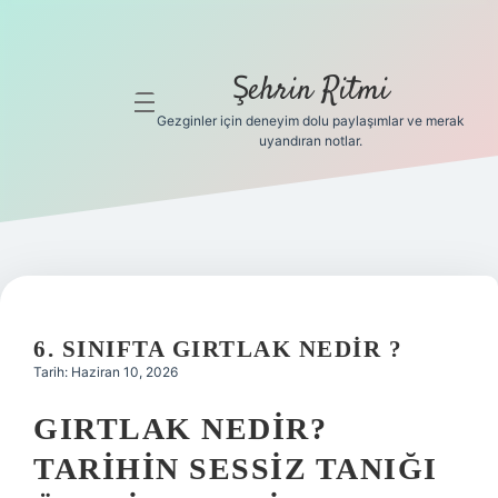
Şehrin Ritmi
menüyü
aç
Gezginler için deneyim dolu paylaşımlar ve merak
uyandıran notlar.
Anasayfa
Gizlilik
Politikası
Yasal Uyarı
6. SINIFTA GIRTLAK NEDIR ?
Hakkımızda
Tarih: Haziran 10, 2026
Hakkımızda
GIRTLAK NEDIR?
TARIHIN SESSIZ TANIĞI