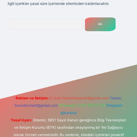
ilgili içerikler yasal süre içerisinde sitemizden kaldırılacaktır.
Arama
r giriş adresi
betexper.xyz
m elexbet
Reklam ve İletişim:
E-mail:
backlinkpaneli@gmail.com
Teams:
forumhizmeti@gmail.com
Whatsapp: 0262 606 0 726
Telegram:
@karabul
Yasal Uyarı:
Sitemiz, 5651 Sayılı Kanun gereğince Bilgi Teknolojileri
ve İletişim Kurumu (BTK) tarafından onaylanmış bir Yer Sağlayıcı
olarak hizmet vermektedir. Bu nedenle, sitedeki içerikleri proaktif