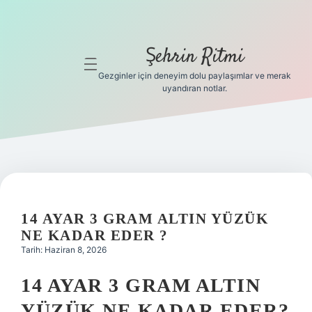
Şehrin Ritmi
menüyü
aç
Gezginler için deneyim dolu paylaşımlar ve merak
uyandıran notlar.
Anasayfa
Gizlilik
Politikası
Yasal Uyarı
14 AYAR 3 GRAM ALTIN YÜZÜK
Hakkımızda
NE KADAR EDER ?
Tarih: Haziran 8, 2026
Hakkımızda
14 AYAR 3 GRAM ALTIN
YÜZÜK NE KADAR EDER?