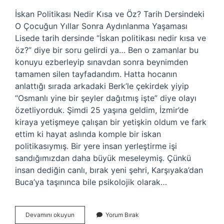
İskan Politikası Nedir Kısa ve Öz? Tarih Dersindeki
O Çocuğun Yıllar Sonra Aydınlanma Yaşaması
Lisede tarih dersinde “İskan politikası nedir kısa ve
öz?” diye bir soru gelirdi ya… Ben o zamanlar bu
konuyu ezberleyip sınavdan sonra beynimden
tamamen silen tayfadandım. Hatta hocanın
anlattığı sırada arkadaki Berk’le çekirdek yiyip
“Osmanlı yine bir şeyler dağıtmış işte” diye olayı
özetliyorduk. Şimdi 25 yaşına geldim, İzmir’de
kiraya yetişmeye çalışan bir yetişkin oldum ve fark
ettim ki hayat aslında komple bir iskan
politikasıymış. Bir yere insan yerleştirme işi
sandığımızdan daha büyük meseleymiş. Çünkü
insan dediğin canlı, bırak yeni şehri, Karşıyaka’dan
Buca’ya taşınınca bile psikolojik olarak…
İskan
Devamını okuyun
Yorum Bırak
politikası