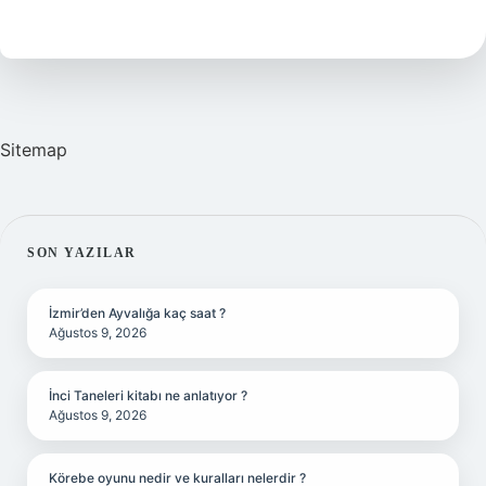
nedir
kısa
ve
öz
?
Sitemap
SIDEBAR
SON YAZILAR
İzmir’den Ayvalığa kaç saat ?
Ağustos 9, 2026
İnci Taneleri kitabı ne anlatıyor ?
Ağustos 9, 2026
Körebe oyunu nedir ve kuralları nelerdir ?