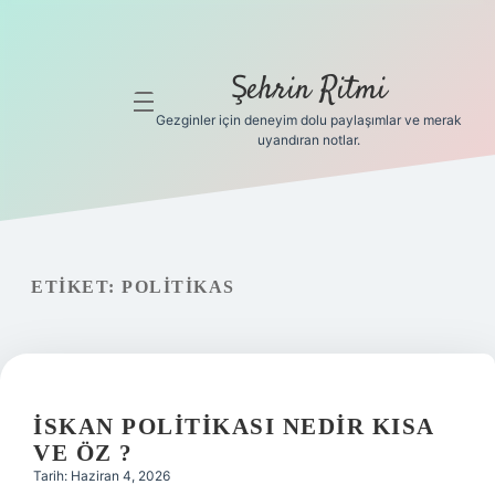
Şehrin Ritmi
menüyü
aç
Gezginler için deneyim dolu paylaşımlar ve merak
uyandıran notlar.
Anasayfa
Gizlilik
Politikası
ETIKET:
POLITIKAS
Yasal Uyarı
Hakkımızda
Hakkımızda
İSKAN POLITIKASI NEDIR KISA
VE ÖZ ?
Tarih: Haziran 4, 2026