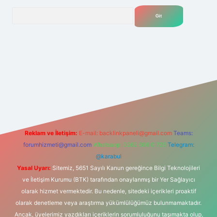
Arama
t yeni giriş
Betexper giriş adresi
betexper.xyz
m elexbet
Reklam ve İletişim:
E-mail:
backlinkpaneli@gmail.com
Teams:
forumhizmeti@gmail.com
Whatsapp: 0262 606 0 726
Telegram:
@karabul
Yasal Uyarı:
Sitemiz, 5651 Sayılı Kanun gereğince Bilgi Teknolojileri
ve İletişim Kurumu (BTK) tarafından onaylanmış bir Yer Sağlayıcı
olarak hizmet vermektedir. Bu nedenle, sitedeki içerikleri proaktif
olarak denetleme veya araştırma yükümlülüğümüz bulunmamaktadır.
Ancak, üyelerimiz yazdıkları içeriklerin sorumluluğunu taşımakta olup,