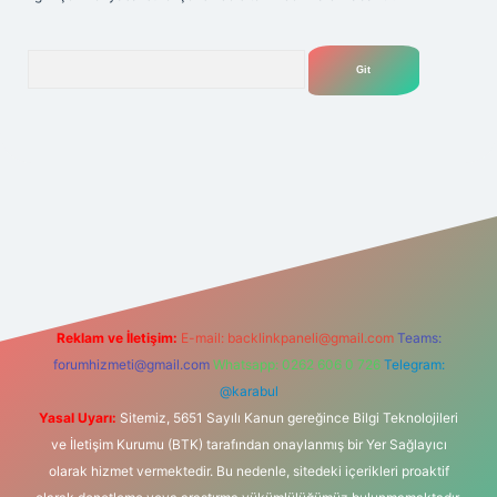
Arama
bet yeni giriş
Betexper giriş adresi
betexper.xyz
m elexbet
Reklam ve İletişim:
E-mail:
backlinkpaneli@gmail.com
Teams:
forumhizmeti@gmail.com
Whatsapp: 0262 606 0 726
Telegram:
@karabul
Yasal Uyarı:
Sitemiz, 5651 Sayılı Kanun gereğince Bilgi Teknolojileri
ve İletişim Kurumu (BTK) tarafından onaylanmış bir Yer Sağlayıcı
olarak hizmet vermektedir. Bu nedenle, sitedeki içerikleri proaktif