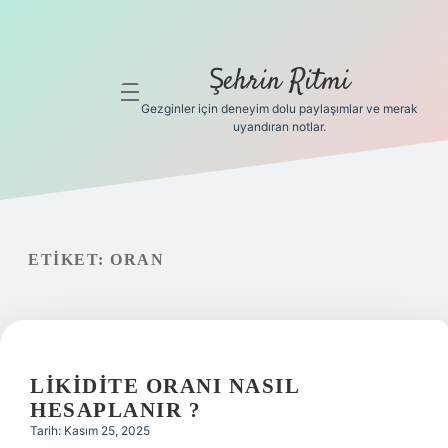
Şehrin Ritmi
menüyü
aç
Gezginler için deneyim dolu paylaşımlar ve merak
uyandıran notlar.
Anasayfa
Gizlilik
Politikası
ETIKET:
ORAN
Yasal Uyarı
Hakkımızda
Hakkımızda
LIKIDITE ORANI NASIL
HESAPLANIR ?
Tarih: Kasım 25, 2025