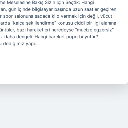
me Meselesine Bakış Sizin İçin Seçtik: Hangi
yan, gün içinde bilgisayar başında uzun saatler geçiren
ar spor salonuna sadece kilo vermek için değil, vücut
larda “kalça şekillendirme” konusu ciddi bir ilgi alanına
tüler, bazı hareketleri neredeyse “mucize egzersiz”
raz daha dengeli. Hangi hareket popo büyütür?
sı dediğimiz yapı…