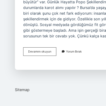
büyütür” var. Günlük Hayatta Popo Şekillendir
durumlarda karot alımı yapılır ? Bursa’da yaşa
biri olarak şunu çok net fark ediyorum: insanl
şekillendirmek için de gidiyor. Özellikle son yıl
dönüştü. Sosyal medyada gördüğümüz fit görün
gibi göstermeye başladı. Ama işin gerçeği bi
sorusunun tek bir cevabı yok. Çünkü kalça ka
Hangi
Devamını okuyun
Yorum Bırak
hareket
popo
büyütür
?
Sitemap