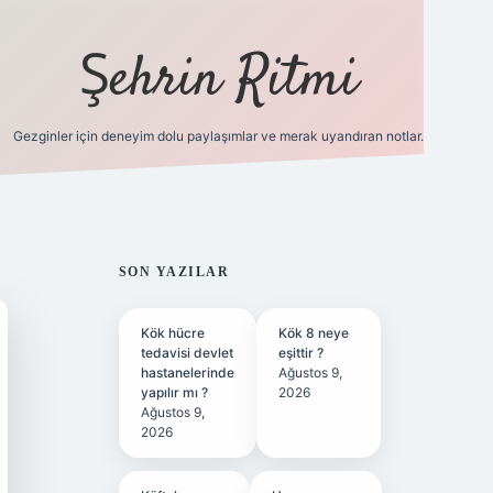
Şehrin Ritmi
Gezginler için deneyim dolu paylaşımlar ve merak uyandıran notlar.
betci
vdcasino güncel giriş
ilbet casino
ilbet yeni gir
SIDEBAR
SON YAZILAR
Kök hücre
Kök 8 neye
tedavisi devlet
eşittir ?
hastanelerinde
Ağustos 9,
yapılır mı ?
2026
Ağustos 9,
2026