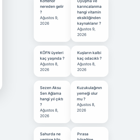
Köftehor
Uyuşma ve
nereden gelir
karıncalanma
?
hangi vitamin
Ağustos 9,
eksikliğinden
2026
kaynaklanır ?
Ağustos 9,
2026
KÖFN üyeleri
Kuşların kalbi
kaç yaşında ?
kaç odacıklı ?
Ağustos 8,
Ağustos 8,
2026
2026
Sezen Aksu
Kuzukulağının
Sen Ağlama
yemeği olur
hangi yıl çıktı
mu ?
?
Ağustos 8,
Ağustos 8,
2026
2026
Sahurda ne
Pırasa
yenirse kilo
böreğine