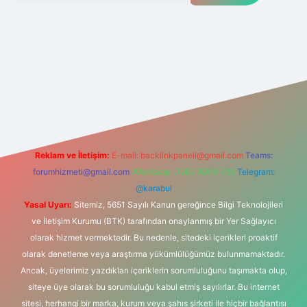
t yeni giriş
Betexper giriş adresi
betexper.xyz
m elexbet
Reklam ve İletişim:
E-mail:
backlinkpaneli@gmail.com
Teams:
forumhizmeti@gmail.com
Whatsapp: 0262 606 0 726
Telegram:
@karabul
Yasal Uyarı:
Sitemiz, 5651 Sayılı Kanun gereğince Bilgi Teknolojileri
ve İletişim Kurumu (BTK) tarafından onaylanmış bir Yer Sağlayıcı
olarak hizmet vermektedir. Bu nedenle, sitedeki içerikleri proaktif
olarak denetleme veya araştırma yükümlülüğümüz bulunmamaktadır.
Ancak, üyelerimiz yazdıkları içeriklerin sorumluluğunu taşımakta olup,
siteye üye olarak bu sorumluluğu kabul etmiş sayılırlar. Bu internet
sitesi, herhangi bir marka, kurum veya şahıs şirketi ile hiçbir bağlantısı