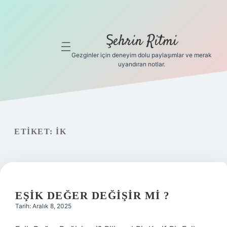
Şehrin Ritmi
menüyü
aç
Gezginler için deneyim dolu paylaşımlar ve merak
uyandıran notlar.
Anasayfa
Gizlilik
Politikası
ETIKET:
IK
Yasal Uyarı
Hakkımızda
Hakkımızda
EŞIK DEĞER DEĞIŞIR MI ?
Tarih: Aralık 8, 2025