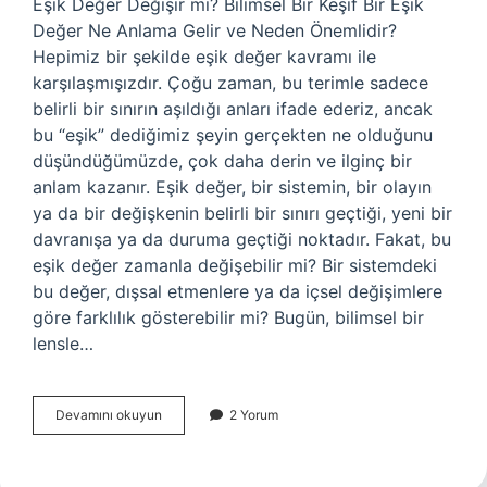
Eşik Değer Değişir mi? Bilimsel Bir Keşif Bir Eşik
Değer Ne Anlama Gelir ve Neden Önemlidir?
Hepimiz bir şekilde eşik değer kavramı ile
karşılaşmışızdır. Çoğu zaman, bu terimle sadece
belirli bir sınırın aşıldığı anları ifade ederiz, ancak
bu “eşik” dediğimiz şeyin gerçekten ne olduğunu
düşündüğümüzde, çok daha derin ve ilginç bir
anlam kazanır. Eşik değer, bir sistemin, bir olayın
ya da bir değişkenin belirli bir sınırı geçtiği, yeni bir
davranışa ya da duruma geçtiği noktadır. Fakat, bu
eşik değer zamanla değişebilir mi? Bir sistemdeki
bu değer, dışsal etmenlere ya da içsel değişimlere
göre farklılık gösterebilir mi? Bugün, bilimsel bir
lensle…
Eşik
Devamını okuyun
2 Yorum
değer
değişir
mi