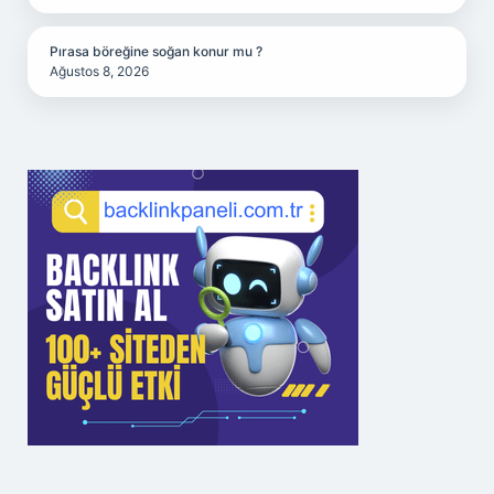
Pırasa böreğine soğan konur mu ?
Ağustos 8, 2026