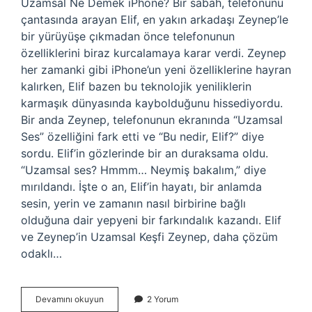
Uzamsal Ne Demek iPhone? Bir sabah, telefonunu
çantasında arayan Elif, en yakın arkadaşı Zeynep’le
bir yürüyüşe çıkmadan önce telefonunun
özelliklerini biraz kurcalamaya karar verdi. Zeynep
her zamanki gibi iPhone’un yeni özelliklerine hayran
kalırken, Elif bazen bu teknolojik yeniliklerin
karmaşık dünyasında kaybolduğunu hissediyordu.
Bir anda Zeynep, telefonunun ekranında “Uzamsal
Ses” özelliğini fark etti ve “Bu nedir, Elif?” diye
sordu. Elif’in gözlerinde bir an duraksama oldu.
“Uzamsal ses? Hmmm… Neymiş bakalım,” diye
mırıldandı. İşte o an, Elif’in hayatı, bir anlamda
sesin, yerin ve zamanın nasıl birbirine bağlı
olduğuna dair yepyeni bir farkındalık kazandı. Elif
ve Zeynep’in Uzamsal Keşfi Zeynep, daha çözüm
odaklı…
Uzamsal
Devamını okuyun
2 Yorum
ne