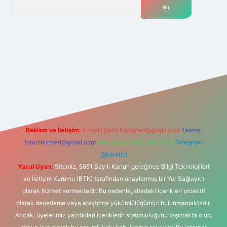
Arama
t yeni giriş
Betexper giriş adresi
betexper.xyz
m elexbet
Reklam ve İletişim:
E-mail:
backlinkpaneli@gmail.com
Teams:
forumhizmeti@gmail.com
Whatsapp: 0262 606 0 726
Telegram:
@karabul
Yasal Uyarı:
Sitemiz, 5651 Sayılı Kanun gereğince Bilgi Teknolojileri
ve İletişim Kurumu (BTK) tarafından onaylanmış bir Yer Sağlayıcı
olarak hizmet vermektedir. Bu nedenle, sitedeki içerikleri proaktif
olarak denetleme veya araştırma yükümlülüğümüz bulunmamaktadır.
Ancak, üyelerimiz yazdıkları içeriklerin sorumluluğunu taşımakta olup,