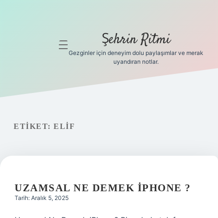
Şehrin Ritmi
menüyü
aç
Gezginler için deneyim dolu paylaşımlar ve merak
uyandıran notlar.
Anasayfa
Gizlilik
Politikası
ETIKET:
ELIF
Yasal Uyarı
Hakkımızda
Hakkımızda
UZAMSAL NE DEMEK IPHONE ?
Tarih: Aralık 5, 2025