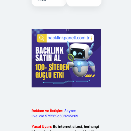
Reklam ve İletişim:
Skype:
live:.cid.575569c608265c69
Yasal Uyarı:
Bu internet sitesi, herhangi