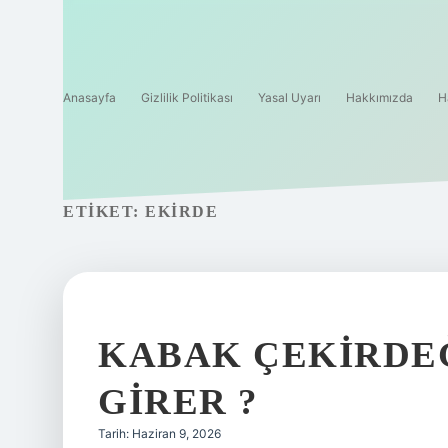
Anasayfa
Gizlilik Politikası
Yasal Uyarı
Hakkımızda
H
ETIKET:
EKIRDE
KABAK ÇEKIRDE
GIRER ?
Tarih: Haziran 9, 2026