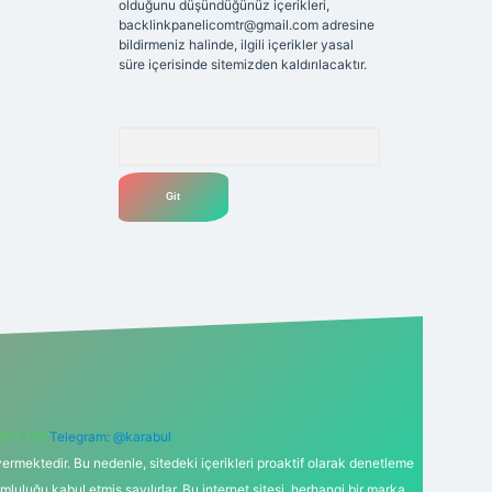
olduğunu düşündüğünüz içerikleri,
backlinkpanelicomtr@gmail.com
adresine
bildirmeniz halinde, ilgili içerikler yasal
süre içerisinde sitemizden kaldırılacaktır.
Arama
6 0 726
Telegram: @karabul
ermektedir. Bu nedenle, sitedeki içerikleri proaktif olarak denetleme
uğu kabul etmiş sayılırlar. Bu internet sitesi, herhangi bir marka,