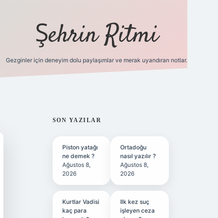
Şehrin Ritmi
Gezginler için deneyim dolu paylaşımlar ve merak uyandıran notlar.
betci
vdcasino güncel giriş
ilbet casino
ilbet yeni gi
SIDEBAR
SON YAZILAR
Piston yatağı
Ortadoğu
ne demek ?
nasıl yazılır ?
Ağustos 8,
Ağustos 8,
2026
2026
Kurtlar Vadisi
Ilk kez suç
kaç para
işleyen ceza