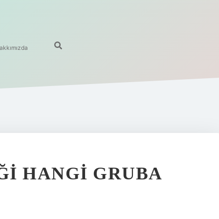
akkımızda
ĞI HANGI GRUBA