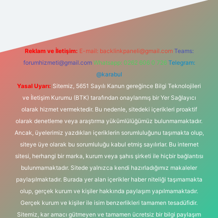
yeni giriş
Betexper giriş adresi
betexper.xyz
m elexbet
Reklam ve İletişim:
E-mail:
backlinkpaneli@gmail.com
Teams:
forumhizmeti@gmail.com
Whatsapp: 0262 606 0 726
Telegram:
@karabul
Yasal Uyarı:
Sitemiz, 5651 Sayılı Kanun gereğince Bilgi Teknolojileri
ve İletişim Kurumu (BTK) tarafından onaylanmış bir Yer Sağlayıcı
olarak hizmet vermektedir. Bu nedenle, sitedeki içerikleri proaktif
olarak denetleme veya araştırma yükümlülüğümüz bulunmamaktadır.
Ancak, üyelerimiz yazdıkları içeriklerin sorumluluğunu taşımakta olup,
siteye üye olarak bu sorumluluğu kabul etmiş sayılırlar. Bu internet
sitesi, herhangi bir marka, kurum veya şahıs şirketi ile hiçbir bağlantısı
bulunmamaktadır. Sitede yalnızca kendi hazırladığımız makaleler
paylaşılmaktadır. Burada yer alan içerikler haber niteliği taşımamakta
olup, gerçek kurum ve kişiler hakkında paylaşım yapılmamaktadır.
Gerçek kurum ve kişiler ile isim benzerlikleri tamamen tesadüfidir.
Sitemiz, kar amacı gütmeyen ve tamamen ücretsiz bir bilgi paylaşım