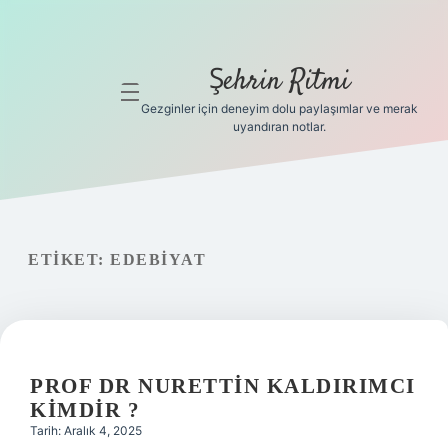
Şehrin Ritmi
menüyü
aç
Gezginler için deneyim dolu paylaşımlar ve merak
uyandıran notlar.
Anasayfa
Gizlilik
Politikası
ETIKET:
EDEBIYAT
Yasal Uyarı
Hakkımızda
Hakkımızda
PROF DR NURETTIN KALDIRIMCI
KIMDIR ?
Tarih: Aralık 4, 2025