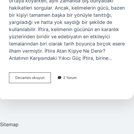
ortaya koyarken, aynı zamanda dış dünyadaki
hakikatleri sorgular. Ancak, kelimelerin gücü, bazen
bir kişiyi tamamen başka bir yönüyle tanıttığı,
yargıladığı ve hatta yok saydığı bir şekilde de
kullanılabilir. İftira, kelimenin gücünün en karanlık
yüzlerinden biridir ve edebiyatın en etkileyici
temalarından biri olarak tarih boyunca birçok esere
ilham vermiştir. İftira Atan Kişiye Ne Denir?
Anlatının Karşısındaki Yıkıcı Güç İftira, birine…
İftira
Devamını okuyun
2 Yorum
atan
kişiye
ne
denir
?
Sitemap