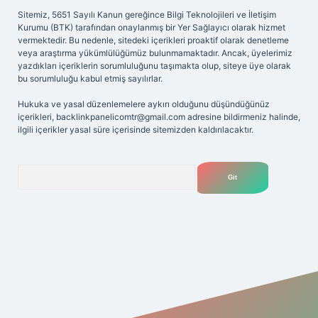
Sitemiz, 5651 Sayılı Kanun gereğince Bilgi Teknolojileri ve İletişim
Kurumu (BTK) tarafından onaylanmış bir Yer Sağlayıcı olarak hizmet
vermektedir. Bu nedenle, sitedeki içerikleri proaktif olarak denetleme
veya araştırma yükümlülüğümüz bulunmamaktadır. Ancak, üyelerimiz
yazdıkları içeriklerin sorumluluğunu taşımakta olup, siteye üye olarak
bu sorumluluğu kabul etmiş sayılırlar.
Hukuka ve yasal düzenlemelere aykırı olduğunu düşündüğünüz
içerikleri,
backlinkpanelicomtr@gmail.com
adresine bildirmeniz halinde,
ilgili içerikler yasal süre içerisinde sitemizden kaldırılacaktır.
Arama
t yeni giriş
Betexper giriş adresi
betexper.xyz
m elexbet