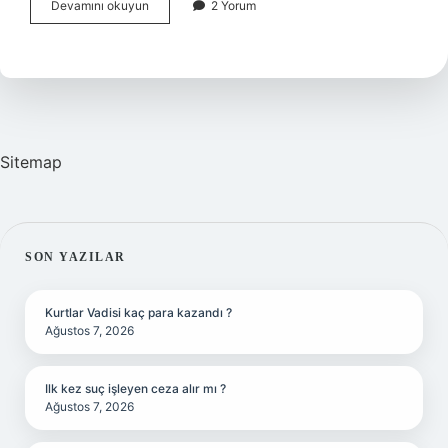
TDK
Devamını okuyun
2 Yorum
sözlük
fakir
ne
demek
?
Sitemap
SIDEBAR
SON YAZILAR
Kurtlar Vadisi kaç para kazandı ?
Ağustos 7, 2026
Ilk kez suç işleyen ceza alır mı ?
Ağustos 7, 2026