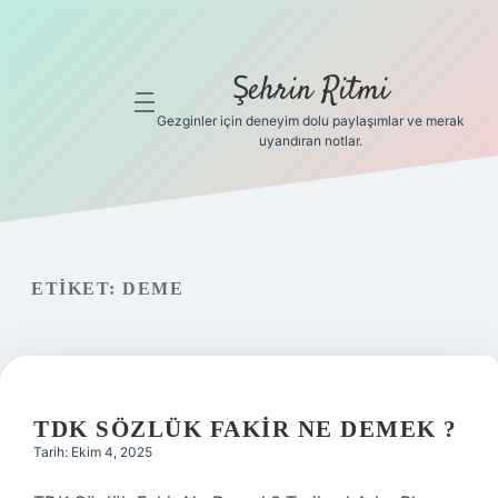
Şehrin Ritmi
menüyü
aç
Gezginler için deneyim dolu paylaşımlar ve merak
uyandıran notlar.
Anasayfa
Gizlilik
Politikası
ETIKET:
DEME
Yasal Uyarı
Hakkımızda
Hakkımızda
TDK SÖZLÜK FAKIR NE DEMEK ?
Tarih: Ekim 4, 2025