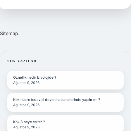
ne
zaman
biter
?
Sitemap
SIDEBAR
SON YAZILAR
Öznellik nedir biyolojide ?
Ağustos 9, 2026
Kök hücre tedavisi devlet hastanelerinde yapılır mı ?
Ağustos 9, 2026
Kök 8 neye eşittir ?
Ağustos 9, 2026