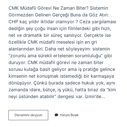
CMK Müdafii Görevi Ne Zaman Biter? Sistemin
Görmezden Gelinen Gerçeği Buna da Göz Atın:
CHP kaç yıldır iktidar olamıyor ? Ceza yargılaması
dediğin şey çoğu insan için filmlerdeki gibi hızlı,
net ve dramatik bir süreç sanılıyor. Gerçekte ise
özellikle CMK müdafii meselesi işin en gri
alanlarından biri. Daha net söyleyeyim: sistemin
“zorunlu ama sürekli ertelenen sorumluluğu” gibi
duruyor. CMK müdafii görevi ne zaman biter
sorusu kulağa basit geliyor ama iş pratiğe gelince
kimsenin net konuşmak istemediği bir karmaşaya
dönüşüyor. Çünkü burada sadece hukuk yok, aynı
zamanda idare, bütçe, iş yükü, hatta biraz da “kim
neyi üstünden atabilir” dengesi var. İzmir’de…
CMK
Devamını okuyun
Yorum Bırak
müdafii
görevi