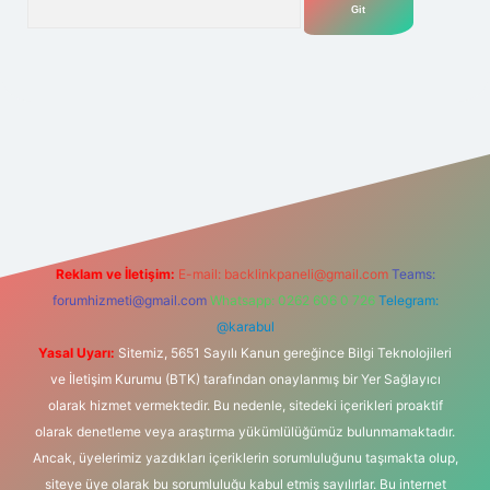
t yeni giriş
Betexper giriş adresi
betexper.xyz
m elexbet
Reklam ve İletişim:
E-mail:
backlinkpaneli@gmail.com
Teams:
forumhizmeti@gmail.com
Whatsapp: 0262 606 0 726
Telegram:
@karabul
Yasal Uyarı:
Sitemiz, 5651 Sayılı Kanun gereğince Bilgi Teknolojileri
ve İletişim Kurumu (BTK) tarafından onaylanmış bir Yer Sağlayıcı
olarak hizmet vermektedir. Bu nedenle, sitedeki içerikleri proaktif
olarak denetleme veya araştırma yükümlülüğümüz bulunmamaktadır.
Ancak, üyelerimiz yazdıkları içeriklerin sorumluluğunu taşımakta olup,
siteye üye olarak bu sorumluluğu kabul etmiş sayılırlar. Bu internet