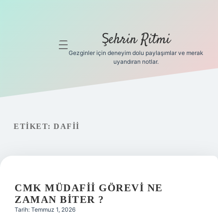
Şehrin Ritmi
menüyü
aç
Gezginler için deneyim dolu paylaşımlar ve merak
uyandıran notlar.
Anasayfa
Gizlilik
Politikası
ETIKET:
DAFII
Yasal Uyarı
Hakkımızda
Hakkımızda
CMK MÜDAFII GÖREVI NE
ZAMAN BITER ?
Tarih: Temmuz 1, 2026