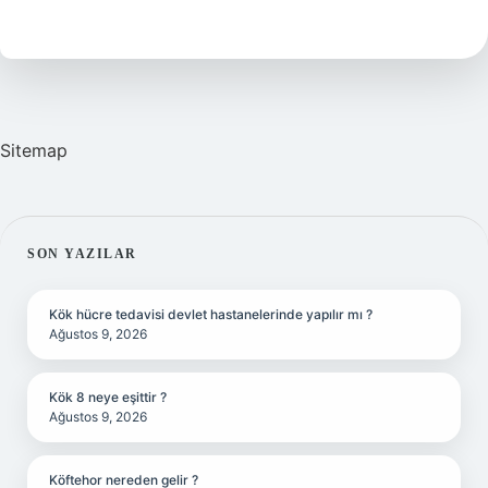
Kültür
Merkezi
kim
yaptı
?
Sitemap
SIDEBAR
SON YAZILAR
Kök hücre tedavisi devlet hastanelerinde yapılır mı ?
Ağustos 9, 2026
Kök 8 neye eşittir ?
Ağustos 9, 2026
Köftehor nereden gelir ?