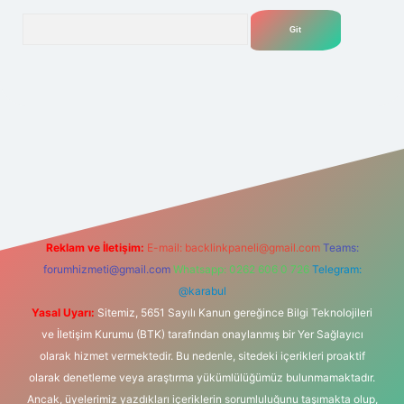
Arama
t yeni giriş
Betexper giriş adresi
betexper.xyz
m elexbet
Reklam ve İletişim:
E-mail:
backlinkpaneli@gmail.com
Teams:
forumhizmeti@gmail.com
Whatsapp: 0262 606 0 726
Telegram:
@karabul
Yasal Uyarı:
Sitemiz, 5651 Sayılı Kanun gereğince Bilgi Teknolojileri
ve İletişim Kurumu (BTK) tarafından onaylanmış bir Yer Sağlayıcı
olarak hizmet vermektedir. Bu nedenle, sitedeki içerikleri proaktif
olarak denetleme veya araştırma yükümlülüğümüz bulunmamaktadır.
Ancak, üyelerimiz yazdıkları içeriklerin sorumluluğunu taşımakta olup,