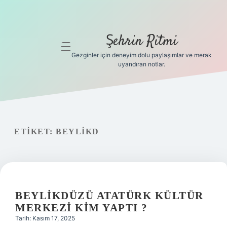
Şehrin Ritmi
menüyü
aç
Gezginler için deneyim dolu paylaşımlar ve merak
uyandıran notlar.
Anasayfa
Gizlilik
Politikası
ETIKET:
BEYLIKD
Yasal Uyarı
Hakkımızda
Hakkımızda
BEYLIKDÜZÜ ATATÜRK KÜLTÜR
MERKEZI KIM YAPTI ?
Tarih: Kasım 17, 2025