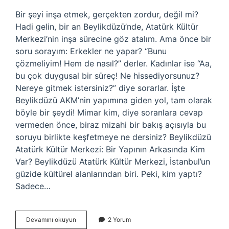
Bir şeyi inşa etmek, gerçekten zordur, değil mi?
Hadi gelin, bir an Beylikdüzü’nde, Atatürk Kültür
Merkezi’nin inşa sürecine göz atalım. Ama önce bir
soru sorayım: Erkekler ne yapar? “Bunu
çözmeliyim! Hem de nasıl?” derler. Kadınlar ise “Aa,
bu çok duygusal bir süreç! Ne hissediyorsunuz?
Nereye gitmek istersiniz?” diye sorarlar. İşte
Beylikdüzü AKM’nin yapımına giden yol, tam olarak
böyle bir şeydi! Mimar kim, diye soranlara cevap
vermeden önce, biraz mizahi bir bakış açısıyla bu
soruyu birlikte keşfetmeye ne dersiniz? Beylikdüzü
Atatürk Kültür Merkezi: Bir Yapının Arkasında Kim
Var? Beylikdüzü Atatürk Kültür Merkezi, İstanbul’un
güzide kültürel alanlarından biri. Peki, kim yaptı?
Sadece…
Beylikdüzü
Devamını okuyun
2 Yorum
Atatürk